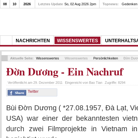
08
10
2026
Letztes Update
So, 02 Aug 2026 2pm
Topnews:
Gedenkfeier zu
NACHRICHTEN
WISSENSWERTES
UNTERHALTS
Aktuelle Seite:
Wissenswertes
Wissenswertes
Persönlichkeiten
Đờn Dươn
Đờn Dương - Ein Nachruf
Veröffentlicht am
29. Dezember 2011
Eingereicht von
Bao Tian
Zugriffe:
8294
Twitter
Bùi Đờn Dương ( *27.08.1957, Đà Lạt, V
USA) war einer der bekanntesten vietn
durch zwei Filmprojekte in Vietnam i