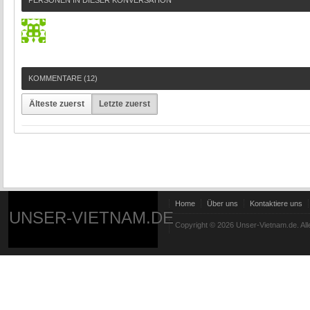
PERSONEN IN DIESER KONVERSATION
KOMMENTARE (
12
)
Älteste zuerst
Letzte zuerst
Home
Über uns
Kontaktiere uns
UNSER-VIETNAM.DE
Copyright © 2026 Unser-Vietnam.de. All