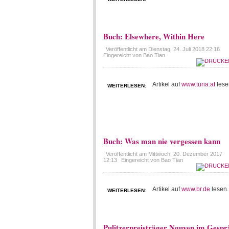
Buch: Elsewhere, Within Here
Veröffentlicht am
Dienstag, 24. Juli 2018 22:16
Eingereicht von Bao Tian
Artikel auf
www.turia.at
lese
WEITERLESEN:
Buch: Was man nie vergessen kann
Veröffentlicht am
Mittwoch, 20. Dezember 2017
12:13
Eingereicht von Bao Tian
Artikel auf
www.br.de
lesen.
WEITERLESEN:
Pulitzerpreisträger Nguyen im Gespr