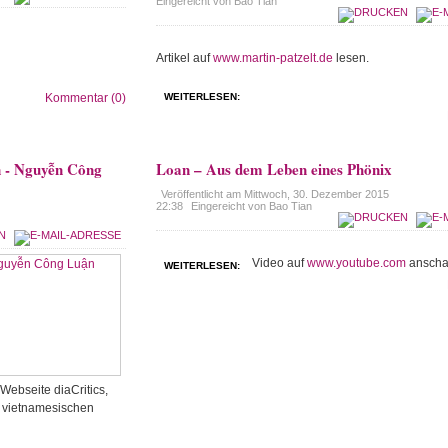
Eingereicht von Bao Tian
Artikel auf
www.martin-patzelt.de
lesen.
Kommentar (0)
WEITERLESEN:
n - Nguyễn Công
Loan – Aus dem Leben eines Phönix
Veröffentlicht am
Mittwoch, 30. Dezember 2015
22:38
Eingereicht von Bao Tian
Video auf
www.youtube.com
anscha
WEITERLESEN:
Webseite diaCritics,
r vietnamesischen