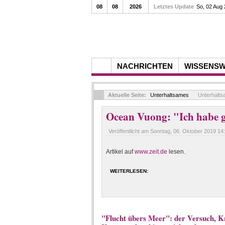
08
08
2026
Letztes Update
So, 02 Aug
NACHRICHTEN
WISSENS
Aktuelle Seite:
Unterhaltsames
Unterhalt
Ocean Vuong: "Ich habe g
Veröffentlicht am
Sonntag, 06. Oktober 2019 14
Artikel auf
www.zeit.de
lesen.
WEITERLESEN:
"Flucht übers Meer": der Versuch, K