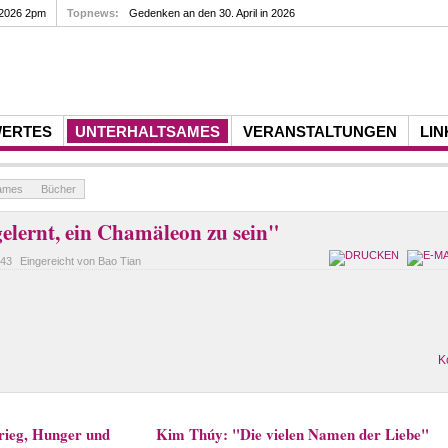
 2026 2pm
Topnews:
Gedenken an den 30. April in 2026
WERTES
UNTERHALTSAMES
VERANSTALTUNGEN
LIN
sames
Bücher
elernt, ein Chamäleon zu sein"
:43
Eingereicht von Bao Tian
K
rieg, Hunger und
Kim Thúy: "Die vielen Namen der Liebe"