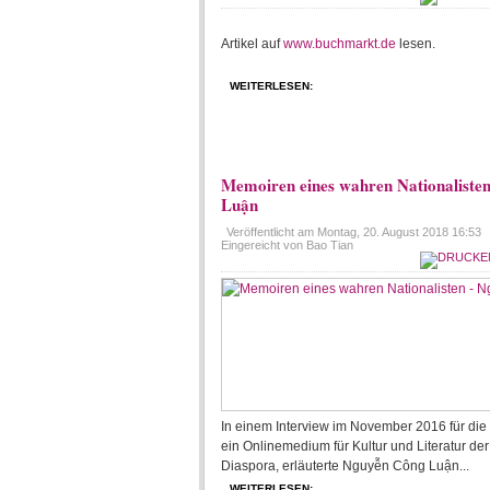
Artikel auf
www.buchmarkt.de
lesen.
WEITERLESEN:
Memoiren eines wahren Nationaliste
Luận
Veröffentlicht am
Montag, 20. August 2018 16:53
Eingereicht von Bao Tian
In einem Interview im November 2016 für die 
ein Onlinemedium für Kultur und Literatur de
Diaspora, erläuterte Nguyễn Công Luận...
WEITERLESEN: