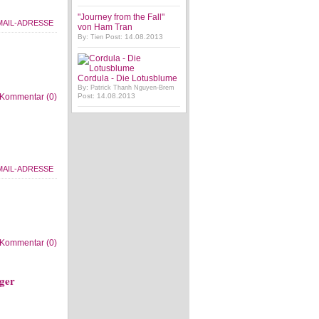
"Journey from the Fall"
von Ham Tran
By:
Post: 14.08.2013
Tien
Cordula - Die Lotusblume
By:
Patrick Thanh Nguyen-Brem
Kommentar (0)
Post: 14.08.2013
Kommentar (0)
gger