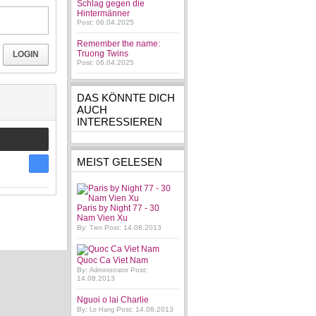
Schlag gegen die
Hintermänner
Post: 06.04.2025
Remember the name:
Truong Twins
LOGIN
Post: 06.04.2025
DAS KÖNNTE DICH
AUCH
INTERESSIEREN
MEIST GELESEN
Paris by Night 77 - 30
Nam Vien Xu
By:
Post: 14.08.2013
Tien
Quoc Ca Viet Nam
By:
Post:
Administrator
14.08.2013
Nguoi o lai Charlie
By:
Post: 14.08.2013
Le Hang