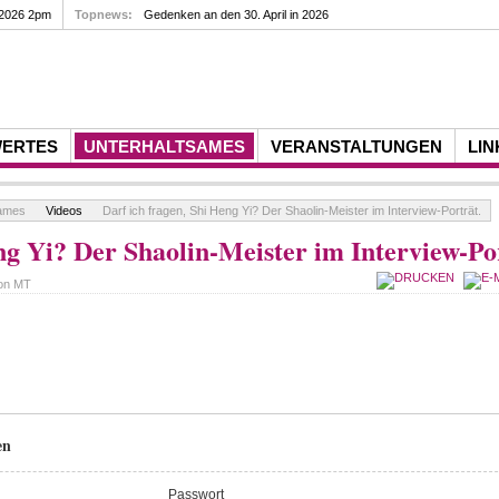
 2026 2pm
Topnews:
Gedenken an den 30. April in 2026
WERTES
UNTERHALTSAMES
VERANSTALTUNGEN
LIN
sames
Videos
Darf ich fragen, Shi Heng Yi? Der Shaolin-Meister im Interview-Porträt.
ng Yi? Der Shaolin-Meister im Interview-Po
von
MT
en
Passwort