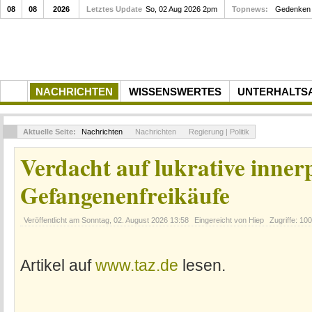
08
08
2026
Letztes Update
So, 02 Aug 2026 2pm
Topnews:
Gedenken a
NACHRICHTEN
WISSENSWERTES
UNTERHALTS
Aktuelle Seite:
Nachrichten
Nachrichten
Regierung | Politik
Verdacht auf lukrative innerp
Gefangenenfreikäufe
Veröffentlicht am
Sonntag, 02. August 2026 13:58
Eingereicht von Hiep
Zugriffe: 100
Artikel auf
www.taz.de
lesen.