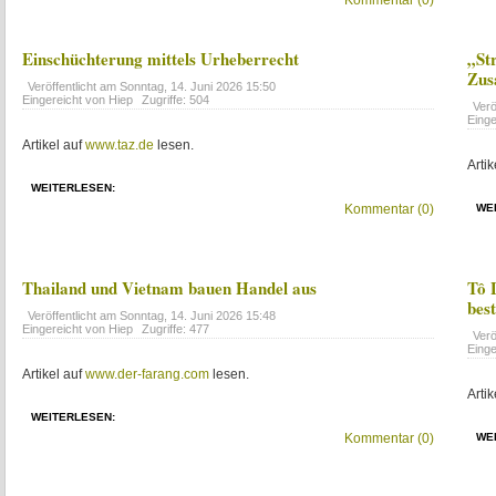
Kommentar (0)
Einschüchterung mittels Urheberrecht
„St
Zus
Veröffentlicht am
Sonntag, 14. Juni 2026 15:50
Eingereicht von Hiep
Zugriffe: 504
Verö
Einge
Artikel auf
www.taz.de
lesen.
Artik
WEITERLESEN:
Kommentar (0)
WE
Thailand und Vietnam bauen Handel aus
Tô 
best
Veröffentlicht am
Sonntag, 14. Juni 2026 15:48
Eingereicht von Hiep
Zugriffe: 477
Verö
Einge
Artikel auf
www.der-farang.com
lesen.
Artik
WEITERLESEN:
Kommentar (0)
WE