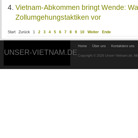
Vietnam-Abkommen bringt Wende: Was
Zollumgehungstaktiken vor
Start
Zurück
1
2
3
4
5
6
7
8
9
10
Weiter
Ende
Home
Über uns
Kontaktiere uns
UNSER-VIETNAM.DE
Copyright © 2026 Unser-Vietnam.de. All