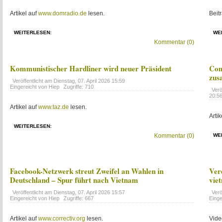
Artikel auf
www.domradio.de
lesen.
Beit
WEITERLESEN:
WE
Kommentar (0)
Kommunistischer Hardliner wird neuer Präsident
Com
zus
Veröffentlicht am
Dienstag, 07. April 2026 15:59
Eingereicht von Hiep
Zugriffe: 710
Verö
20:5
Artikel auf
www.taz.de
lesen.
Artik
WEITERLESEN:
Kommentar (0)
WE
Facebook-Netzwerk streut Zweifel an Wahlen in
Ver
Deutschland – Spur führt nach Vietnam
vie
Veröffentlicht am
Dienstag, 07. April 2026 15:57
Verö
Eingereicht von Hiep
Zugriffe: 667
Eing
Artikel auf
www.correctiv.org
lesen.
Vide