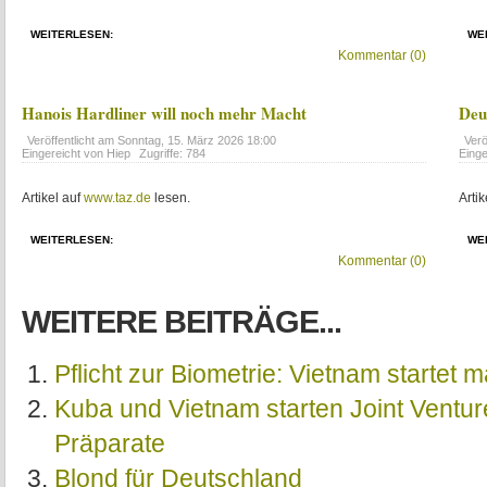
WEITERLESEN:
WE
Kommentar (0)
Hanois Hardliner will noch mehr Macht
Deu
Veröffentlicht am
Sonntag, 15. März 2026 18:00
Verö
Eingereicht von Hiep
Zugriffe: 784
Einge
Artikel auf
www.taz.de
lesen.
Artik
WEITERLESEN:
WE
Kommentar (0)
WEITERE BEITRÄGE...
Pflicht zur Biometrie: Vietnam startet
Kuba und Vietnam starten Joint Ventur
Präparate
Blond für Deutschland