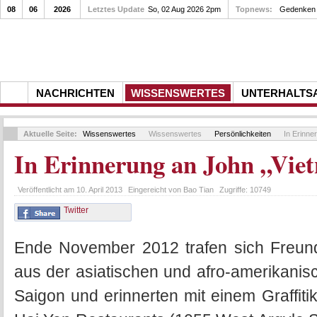
08
06
2026
Letztes Update
Gedenkfeier zum 10. Todestag von Rupert Neudeck a
So, 02 Aug 2026 2pm
Topnews:
NACHRICHTEN
WISSENSWERTES
UNTERHALTS
Aktuelle Seite:
Wissenswertes
Wissenswertes
Persönlichkeiten
In Erinne
In Erinnerung an John „Vi
Veröffentlicht am
10. April 2013
Eingereicht von
Bao Tian
Zugriffe:
10749
Twitter
Ende November 2012 trafen sich Freund
aus der asiatischen und afro-amerikanis
Saigon und erinnerten mit einem Graffit