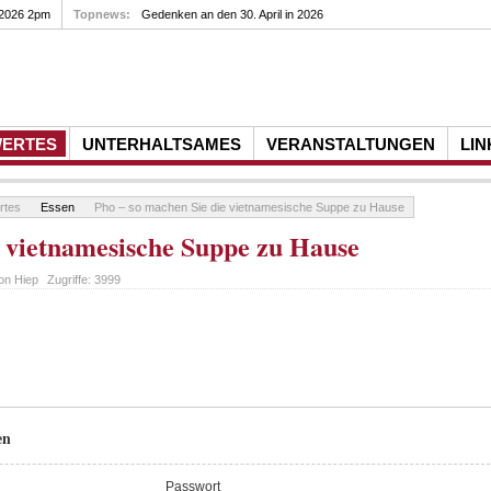
 2026 2pm
Topnews:
Gedenken an den 30. April in 2026
WERTES
UNTERHALTSAMES
VERANSTALTUNGEN
LIN
rtes
Essen
Pho – so machen Sie die vietnamesische Suppe zu Hause
e vietnamesische Suppe zu Hause
von
Hiep
Zugriffe:
3999
en
Passwort