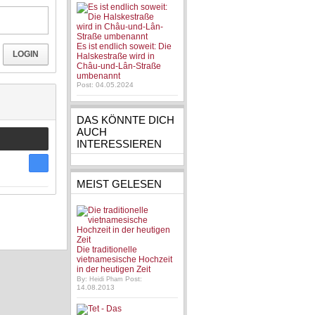
Es ist endlich soweit: Die
LOGIN
Halskestraße wird in
Châu-und-Lân-Straße
umbenannt
Post: 04.05.2024
DAS KÖNNTE DICH
AUCH
INTERESSIEREN
MEIST GELESEN
Die traditionelle
vietnamesische Hochzeit
in der heutigen Zeit
By:
Post:
Heidi Pham
14.08.2013