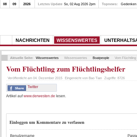
08
09
2026
Letztes Update
So, 02 Aug 2026 2pm
Topnews:
Gedenken a
NACHRICHTEN
WISSENSWERTES
UNTERHALTS
Aktuelle Seite:
Wissenswertes
Wissenswertes
Boatpeople
Vom Flüchtling 
Vom Flüchtling zum Flüchtlingshelfer
Veröffentlicht am
04. Dezember 2015
Eingereicht von
Bao Tian
Zugriffe:
8726
Twitter
Artikel auf
www.derwesten.de
lesen.
Einloggen um Kommentare zu verfassen
Benutzername
Passw