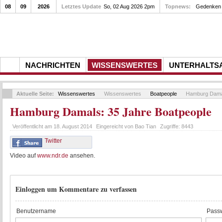
08
09
2026
Letztes Update
So, 02 Aug 2026 2pm
Topnews:
Gedenken a
NACHRICHTEN
WISSENSWERTES
UNTERHALTS
Aktuelle Seite:
Wissenswertes
Wissenswertes
Boatpeople
Hamburg Damal
Hamburg Damals: 35 Jahre Boatpeople
Veröffentlicht am
18. August 2014
Eingereicht von
Bao Tian
Zugriffe:
8443
Twitter
Video auf
www.ndr.de
ansehen.
Einloggen um Kommentare zu verfassen
Benutzername
Passw