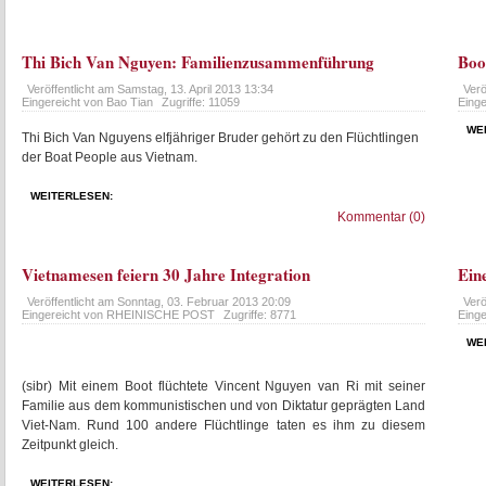
Thi Bich Van Nguyen: Familienzusammenführung
Boot
Veröffentlicht am
Samstag, 13. April 2013 13:34
Verö
Eingereicht von Bao Tian
Zugriffe: 11059
Einge
WE
Thi Bich Van Nguyens elfjähriger Bruder gehört zu den Flüchtlingen
der Boat People aus Vietnam.
WEITERLESEN:
Kommentar (0)
Vietnamesen feiern 30 Jahre Integration
Ein
Veröffentlicht am
Sonntag, 03. Februar 2013 20:09
Verö
Eingereicht von RHEINISCHE POST
Zugriffe: 8771
Einge
WE
(sibr) Mit einem Boot flüchtete Vincent Nguyen van Ri mit seiner
Familie aus dem kommunistischen und von Diktatur geprägten Land
Viet-Nam. Rund 100 andere Flüchtlinge taten es ihm zu diesem
Zeitpunkt gleich.
WEITERLESEN: