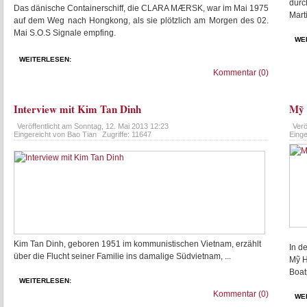
durc
Das dänische Containerschiff, die CLARA MÆRSK, war im Mai 1975
Mart
auf dem Weg nach Hongkong, als sie plötzlich am Morgen des 02.
Mai S.O.S Signale empfing.
WE
WEITERLESEN:
Kommentar (0)
Interview mit Kim Tan Dinh
Mỹ 
Veröffentlicht am
Sonntag, 12. Mai 2013 12:23
Verö
Eingereicht von Bao Tian
Zugriffe: 11647
Einge
Kim Tan Dinh, geboren 1951 im kommunistischen Vietnam, erzählt
In d
über die Flucht seiner Familie ins damalige Südvietnam, ...
Mỹ H
Boat
WEITERLESEN:
Kommentar (0)
WE