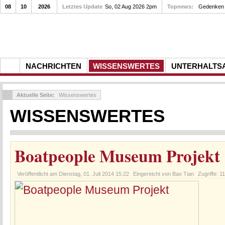
08
10
2026
Letztes Update
So, 02 Aug 2026 2pm
Topnews:
Gedenken a
NACHRICHTEN
WISSENSWERTES
UNTERHALTS
Aktuelle Seite:
Wissenswertes
WISSENSWERTES
Boatpeople Museum Projekt
Veröffentlicht am
Dienstag, 01. Juli 2014 15:22
Eingereicht von Bao Tian
Zugriffe: 1