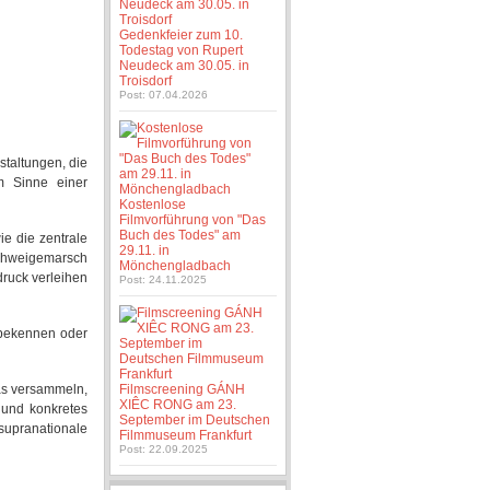
Gedenkfeier zum 10.
Todestag von Rupert
Neudeck am 30.05. in
Troisdorf
Post: 07.04.2026
nstaltungen, die
m Sinne einer
Kostenlose
Filmvorführung von "Das
Buch des Todes" am
e die zentrale
29.11. in
 Schweigemarsch
Mönchengladbach
druck verleihen
Post: 24.11.2025
u bekennen oder
pas versammeln,
Filmscreening GÁNH
XIÊC RONG am 23.
 und konkretes
September im Deutschen
supranationale
Filmmuseum Frankfurt
Post: 22.09.2025