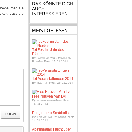
DAS KÖNNTE DICH
sowie mediale
AUCH
INTERESSIEREN
keit, dass die
MEIST GELESEN
Tet Fest im Jahr des
Pferdes
By:
Verein der vietn. Flüchtlinge
Post: 15.01.2014
Frankfurt
Tet-Veranstaltungen 2014
By:
Post: 29.01.2014
Bao Tian
Free Nguyen Van Ly!
By:
Post:
unser-vietnam-Team
14.08.2013
Die goldene Schülerliste
LOGIN
By:
Post:
Lop Viet Ngu Ve Nguon
14.08.2013
Abstimmung Flucht über