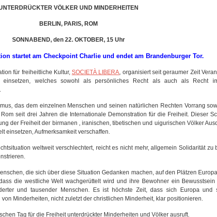
UNTERDRÜCKTER VÖLKER UND MINDERHEITEN
BERLIN, PARIS, ROM
SONNABEND, den 22. OKTOBER, 15 Uhr
tion startet am Checkpoint Charlie und endet am Brandenburger Tor.
on für freiheitliche Kultur,
SOCIETÀ LIBERA
, organisiert seit geraumer Zeit Vera
ps einsetzen, welches sowohl als persönliches Recht als auch als Recht i
.
ismus, das dem einzelnen Menschen und seinen natürlichen Rechten Vorrang sowi
n Rom seit drei Jahren die Internationale Demonstration für die Freiheit. Dieser
ung der Freiheit der birmanen
, iranischen, tibetischen und uigurischen Völker Aus
Welt einsetzen, Aufmerksamkeit verschaffen.
tsituation weltweit verschlechtert, reicht es nicht mehr, allgemein Solidarität z
nstrieren.
en Menschen, die sich über diese Situation Gedanken machen, auf den Plätzen Euro
 dass die westliche Welt wachgerüttelt wird und ihre Bewohner ein Bewusstsein
erter und tausender Menschen. Es ist höchste Zeit, dass sich Europa und 
on Minderheiten, nicht zuletzt der christlichen Minderheit, klar positionieren.
schen Tag für die Freiheit unterdrückter Minderheiten und Völker ausruft.