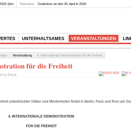
 2026 2pm
Topnews:
Gedenken an den 30. April in 2026
WERTES
UNTERHALTSAMES
VERANSTALTUNGEN
LIN
ungen
Veranstaltung
4. Internationale Demonstration für die Freiheit
stration für die Freiheit
von
La DaLat
Freiheit unterdrückter Völker und Minderheiten findet in Berlin, Paris und Rom am 
4. INTERNATIONALE DEMONSTRATION
FÜR DIE FREIHEIT