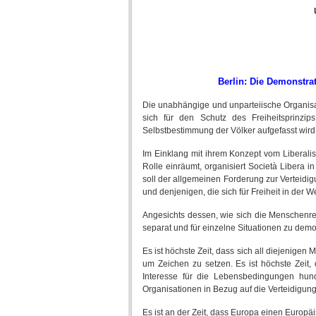
Berlin: Die Demonstra
Die unabhängige und unparteiische Organisati
sich für den Schutz des Freiheitsprinzi
Selbstbestimmung der Völker aufgefasst wird
Im Einklang mit ihrem Konzept vom Liberal
Rolle einräumt, organisiert Società Libera i
soll der allgemeinen Forderung zur Verteidig
und denjenigen, die sich für Freiheit in der 
Angesichts dessen, wie sich die Menschenrech
separat und für einzelne Situationen zu demo
Es ist höchste Zeit, dass sich all diejenig
um Zeichen zu setzen. Es ist höchste Zeit,
Interesse für die Lebensbedingungen hund
Organisationen in Bezug auf die Verteidigung v
Es ist an der Zeit, dass Europa einen Europäi