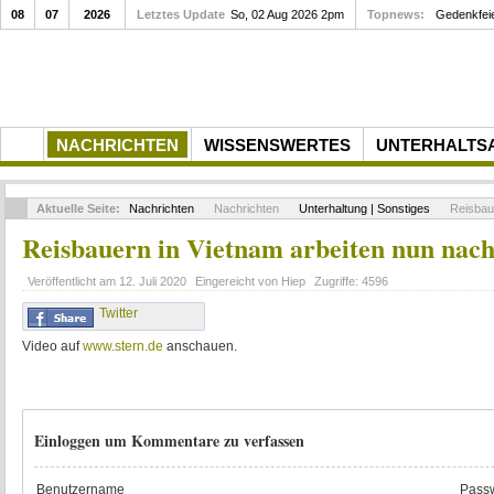
08
07
2026
Letztes Update
So, 02 Aug 2026 2pm
Topnews:
Gedenkfei
NACHRICHTEN
WISSENSWERTES
UNTERHALTS
Aktuelle Seite:
Nachrichten
Nachrichten
Unterhaltung | Sonstiges
Reisbaue
Reisbauern in Vietnam arbeiten nun nach
Veröffentlicht am
12. Juli 2020
Eingereicht von
Hiep
Zugriffe:
4596
Twitter
Video auf
www.stern.de
anschauen.
Einloggen um Kommentare zu verfassen
Benutzername
Passw