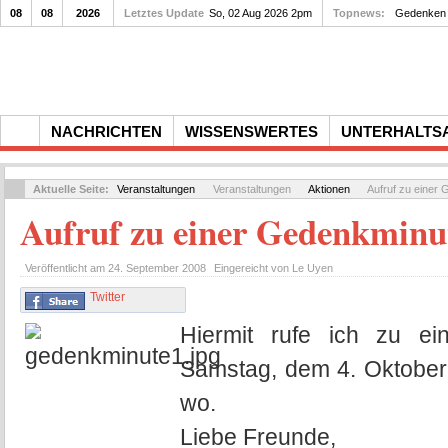
08
08
2026
Letztes Update
So, 02 Aug 2026 2pm
Topnews:
Gedenken a
NACHRICHTEN
WISSENSWERTES
UNTERHALTS
Aktuelle Seite:
Veranstaltungen
Veranstaltungen
Aktionen
Aufruf zu einer
Aufruf zu einer Gedenkminu
Veröffentlicht am
24. September 2008
Eingereicht von
Le Uyen
Twitter
Hiermit rufe ich zu e
Samstag, dem 4. Oktober 
wo.
Liebe Freunde,