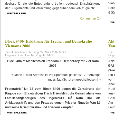
Vinh
deshalb für sie die Entscheidung treffen, bedeutet Einschränkung
Poli
der Bürgerrechte und Verachtung gegenüber dem Volk zugleich".
6 (K
WEITERLESEN:
Kommentar (0)
WE
Block 8406  Erklärung für Freiheit und Demokratie
Akt
Vietnams 2006
Van
Veröffentlicht am
Dienstag, 27. März 2007 00:47
Verö
Eingereicht von Hoa Mi
Zugriffe: 6472
Eing
Bloc 8406 of Manifesto on Freedom & Democracy for Viet Nam
Arl
2006
ĐÀI
(Was
< Diese E-Mail-Adresse ist vor Spambots geschützt! Zur Anzeige
Ein 
muss JavaScript eingeschaltet sein! >
von 
Anwa
Protestbrief Nr. 13 vom Block 8406 gegen die Zerstörung der
Nac
Pagode vom Ehrwürdigen Thích Thiện Minh, die Geiselnahme von
aus
Familienangehörigen des Ingenieurs Đỗ Nam Hải, die
Gesu
Anklageschrift und den Prozess gegen Priester Nguyễn Văn Lý
Am 
und seine 6 Demokratie- und Friedenskämpfer
Feuc
WEITERLESEN:
WE