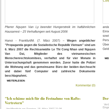
Pfarrer Nguyen Van Ly beendet Hungerstreik im haftähnlichen
and
Ein
Hausarrest – 25 Verhaftungen seit August 2006
sowi
Per
Hanoi - Frankfurt/M. (7. März 2007) –
Wegen angeblicher
Über
"Propaganda gegen die Sozialistische Republik Vietnam" sind am
Geld
6. März 2007 die Rechtsanwälte Le Thi Cong Nhan und Nguyen
Van Dai, Mitglieder des vietnamesischen
Menschenrechtskomitees, verhaftet und für vier Monate in
WE
Untersuchungshaft genommen worden. Zuvor hatte die Polizei
die Wohnung und das gemeinsame Büro der beiden durchsucht
und dabei fünf Computer und zahlreiche Dokumente
beschlagnahmt.
WEITERLESEN:
Kommentar (0)
"Ich schäme mich für die Festnahme von Rafto-
Der
Vertretern"
Verö
Eing
Veröffentlicht am
Sonntag, 18. März 2007 21:08