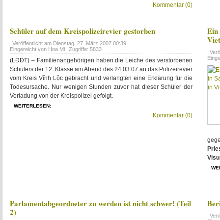
Kommentar (0)
Schüler auf dem Kreispolizeirevier gestorben
Ein
Vie
Veröffentlicht am
Dienstag, 27. März 2007 00:39
Eingereicht von Hoa Mi
Zugriffe: 5833
Verö
Eing
(LĐĐT) – Familienangehörigen haben die Leiche des verstorbenen
Schülers der 12. Klasse am Abend des 24.03.07 an das Polizeirevier
vom Kreis Vĩnh Lộc gebracht und verlangten eine Erklärung für die
Todesursache. Nur wenigen Stunden zuvor hat dieser Schüler der
Vorladung von der Kreispolizei gefolgt.
WEITERLESEN:
Kommentar (0)
gege
Pri
Visu
WE
Parlamentabgeordneter zu werden ist nicht schwer! (Teil
Ber
2)
Verö