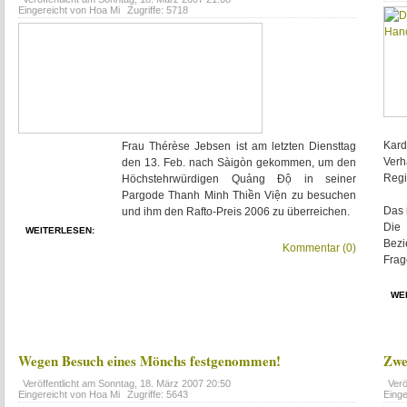
Eingereicht von Hoa Mi
Zugriffe: 5718
Kard
Frau Thérèse Jebsen ist am letzten Diensttag
Ver
den 13. Feb. nach Sàigòn gekommen, um den
Regi
Höchstehrwürdigen Quảng Độ in seiner
Pargode Thanh Minh Thiền Viện zu besuchen
Das 
und ihm den Rafto-Preis 2006 zu überreichen.
Die 
WEITERLESEN:
Bezi
Kommentar (0)
Frag
WE
Wegen Besuch eines Mönchs festgenommen!
Zwe
Veröffentlicht am
Sonntag, 18. März 2007 20:50
Verö
Eingereicht von Hoa Mi
Zugriffe: 5643
Eing