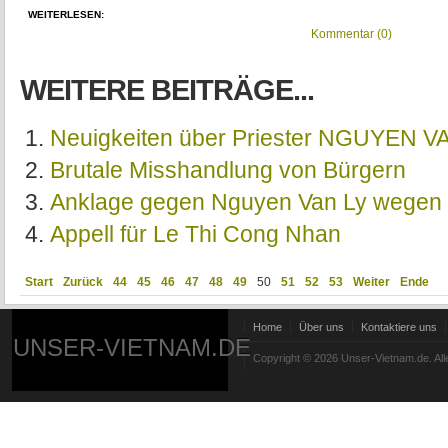
WEITERLESEN:
Kommentar (0)
WEITERE BEITRÄGE...
Neuigkeiten über Priester NGUYEN V
Brutale Misshandlung von Bürgern
Anklage gegen Nguyen Van Ly wegen 
Appell für Le Thi Cong Nhan
Start
Zurück
44
45
46
47
48
49
50
51
52
53
Weiter
Ende
Home
Über uns
Kontaktiere uns
UNSER-VIETNAM.DE
Copyright © 2026 Unser-Vietnam.de. All