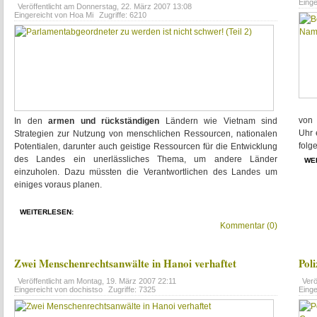
Eing
Veröffentlicht am
Donnerstag, 22. März 2007 13:08
Eingereicht von Hoa Mi
Zugriffe: 6210
von 
In den
armen und rückständigen
Ländern wie Vietnam sind
Uhr 
Strategien zur Nutzung von menschlichen Ressourcen, nationalen
folg
Potentialen, darunter auch geistige Ressourcen für die Entwicklung
des Landes ein unerlässliches Thema, um andere Länder
WE
einzuholen. Dazu müssten die Verantwortlichen des Landes um
einiges voraus planen.
WEITERLESEN:
Kommentar (0)
Zwei Menschenrechtsanwälte in Hanoi verhaftet
Pol
Veröffentlicht am
Montag, 19. März 2007 22:11
Verö
Eingereicht von dochistso
Zugriffe: 7325
Eing