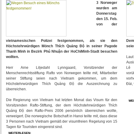
3 Norweger
wurden am
Donnerstag
den 15. Feb.
von der
vietnamesischen Polizei festgenommen, als sie den
Demo
Höchstehrwürdigen Mönch Thích Quảng Độ in seiner Pagode
seie
Thanh Minh in Bezirk Phú Nhuận der HoChiMinh-Stadt besuchen
wollten.
Lau
Ausl
Herr Arne Liljedahl Lynngaard, Vorsitzender der
Lê 
Menschenrechtsstiftung Rafto von Norwegen teilte mit, Mitarbeiter
vorü
seiner Stiftung seien nach Vietnam gekommen, um dem
vorh
Höchstehrwürdigen Thích Quảng Độ die Auszeichnung zu
Đài,
überreichen.
Die Regierung von Vietnam hat letzten Monat das Visum für den
WE
Vorsitzenden Rafto-Stiftung, der dem Höchstehrwürdigen Thích
Quảng Độ den Rafto-Preis 2006 persönlich überreichen wollte,
verweigert. Die norwegische Botschaft in Hanoi teilte mit, dass diese
3 Personen nach Vietnam gemäß der visumfreien Regelung von 15
Tagen für Touristen eingereist sind.
WEITERLESEN: