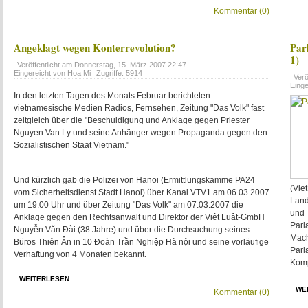
Kommentar (0)
Angeklagt wegen Konterrevolution?
Par
1)
Veröffentlicht am
Donnerstag, 15. März 2007 22:47
Eingereicht von Hoa Mi
Zugriffe: 5914
Verö
Eing
In den letzten Tagen des Monats Februar berichteten
vietnamesische Medien Radios, Fernsehen, Zeitung "Das Volk" fast
zeitgleich über die "Beschuldigung und Anklage gegen Priester
Nguyen Van Ly und seine Anhänger wegen Propaganda gegen den
Sozialistischen Staat Vietnam."
Und kürzlich gab die Polizei von Hanoi (Ermittlungskamme PA24
(Vie
vom Sicherheitsdienst Stadt Hanoi) über Kanal VTV1 am 06.03.2007
Land
um 19:00 Uhr und über Zeitung "Das Volk" am 07.03.2007 die
und
Anklage gegen den Rechtsanwalt und Direktor der Việt Luật-GmbH
Parl
Nguyễn Văn Đài (38 Jahre) und über die Durchsuchung seines
Mach
Büros Thiên Ân in 10 Đoàn Trần Nghiệp Hà nội und seine vorläufige
Par
Verhaftung von 4 Monaten bekannt.
Komp
WEITERLESEN:
WE
Kommentar (0)