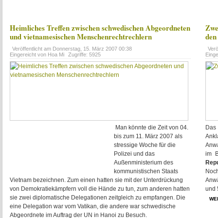
Heimliches Treffen zwischen schwedischen Abgeordneten
Zwe
und vietnamesischen Menschenrechtrechlern
den
Veröffentlicht am
Donnerstag, 15. März 2007 00:38
Verö
Eingereicht von Hoa Mi
Zugriffe: 5925
Eing
Man könnte die Zeit von 04.
Das 
bis zum 11. März 2007 als
Ank
stressige Woche für die
Anwa
Polizei und das
im 
Außenministerium des
Repu
kommunistischen Staats
Noc
Vietnam bezeichnen. Zum einen hatten sie mit der Unterdrückung
Anwä
von Demokratiekämpfern voll die Hände zu tun, zum anderen hatten
und 
sie zwei diplomatische Delegationen zeitgleich zu empfangen. Die
WE
eine Delegation war vom Vatikan, die andere war schwedische
Abgeordnete im Auftrag der UN in Hanoi zu Besuch.