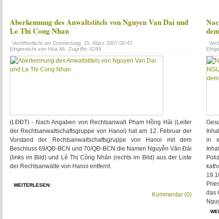
Aberkennung des Anwaltstitels von Nguyen Van Dai und
Nac
Le Thi Cong Nhan
dem
Veröffentlicht am
Donnerstag, 15. März 2007 00:47
Verö
Eingereicht von Hoa Mi
Zugriffe: 6249
Eing
(LĐĐT) - Nach Angaben von Rechtsanwalt Phạm Hồng Hải (Leiter
Ges
der Rechtsanwaltschaftsgruppe von Hanoi) hat am 12. Februar der
Inha
Vorstand der Rechtsanwaltschaftsgruppe von Hanoi mit dem
in 
Beschluss 69/QĐ-BCN und 70/QĐ-BCN die Namen Nguyễn Văn Đài
Inha
(links im Bild) und Lê Thị Công Nhân (rechts im Bild) aus der Liste
Poli
der Rechtsanwälte von Hanoi entfernt.
kat
19.1
Prie
WEITERLESEN:
das 
Kommentar (0)
Nguy
WE