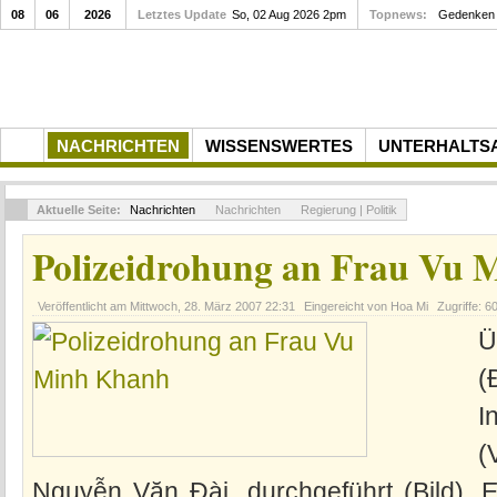
08
06
2026
Letztes Update
So, 02 Aug 2026 2pm
Topnews:
Gedenken a
NACHRICHTEN
WISSENSWERTES
UNTERHALTS
Aktuelle Seite:
Nachrichten
Nachrichten
Regierung | Politik
Polizeidrohung an Frau Vu
Veröffentlicht am
Mittwoch, 28. März 2007 22:31
Eingereicht von Hoa Mi
Zugriffe: 6
Ü
(
I
(
Nguyễn Văn Đài, durchgeführt (Bild). 