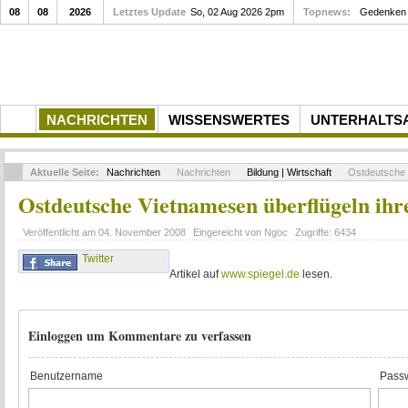
08
08
2026
Letztes Update
So, 02 Aug 2026 2pm
Topnews:
Gedenken a
NACHRICHTEN
WISSENSWERTES
UNTERHALTS
Aktuelle Seite:
Nachrichten
Nachrichten
Bildung | Wirtschaft
Ostdeutsche V
Ostdeutsche Vietnamesen überflügeln ihr
Veröffentlicht am
04. November 2008
Eingereicht von
Ngoc
Zugriffe:
6434
Twitter
Artikel auf
www.spiegel.de
lesen.
Einloggen um Kommentare zu verfassen
Benutzername
Passw