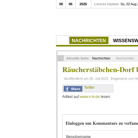
08
06
2026
Letztes Update
So, 02 Aug
NACHRICHTEN
WISSENS
Aktuelle Seite:
Nachrichten
Nachrichten
Räucherstäbchen-Dorf b
Veröffentlicht am
05. Juli 2023
Eingereicht von
Hi
Twitter
Artikel auf
www.n-tv.de
lesen.
Einloggen um Kommentare zu verfass
Benutzername