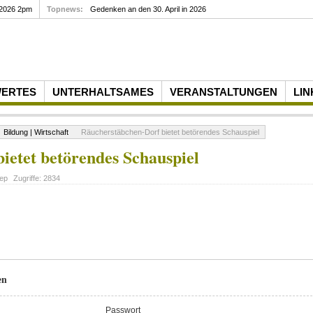
 2026 2pm
Topnews:
Gedenken an den 30. April in 2026
WERTES
UNTERHALTSAMES
VERANSTALTUNGEN
LIN
Bildung | Wirtschaft
Räucherstäbchen-Dorf bietet betörendes Schauspiel
ietet betörendes Schauspiel
ep
Zugriffe:
2834
en
Passwort