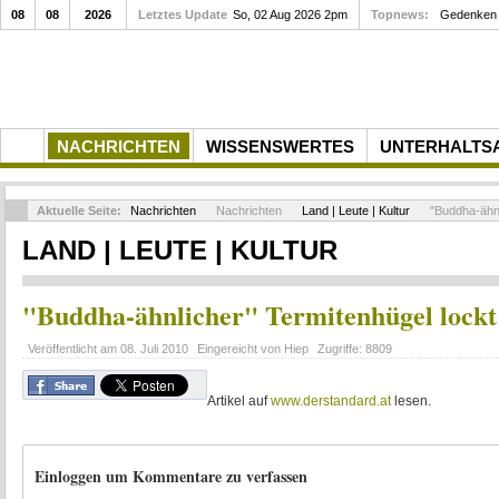
08
08
2026
Letztes Update
So, 02 Aug 2026 2pm
Topnews:
Gedenken a
NACHRICHTEN
WISSENSWERTES
UNTERHALTS
Aktuelle Seite:
Nachrichten
Nachrichten
Land | Leute | Kultur
"Buddha-ähnl
LAND | LEUTE | KULTUR
"Buddha-ähnlicher" Termitenhügel lockt
Veröffentlicht am
08. Juli 2010
Eingereicht von
Hiep
Zugriffe:
8809
Artikel auf
www.derstandard.at
lesen.
Einloggen um Kommentare zu verfassen