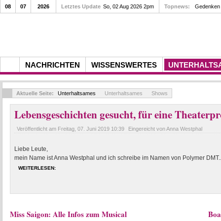
08
07
2026
Letztes Update
So, 02 Aug 2026 2pm
Topnews:
Gedenken a
NACHRICHTEN
WISSENSWERTES
UNTERHALTS
Aktuelle Seite:
Unterhaltsames
Unterhaltsames
Shows
Lebensgeschichten gesucht, für eine Theater
Veröffentlicht am
Freitag, 07. Juni 2019 10:39
Eingereicht von Anna Westphal
Liebe Leute,
mein Name ist Anna Westphal und ich schreibe im Namen von Polymer DMT..
WEITERLESEN:
Miss Saigon: Alle Infos zum Musical
Boa