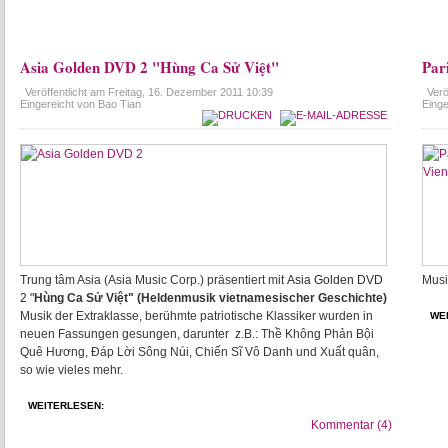
Asia Golden DVD 2 "Hùng Ca Sử Việt"
Par
Veröffentlicht am
Freitag, 16. Dezember 2011 10:39
Verö
Eingereicht von Bao Tian
Einge
Trung tâm Asia (Asia Music Corp.) präsentiert mit
Asia Golden DVD
Musi
2 "
Hùng Ca Sử Việt" (Heldenmusik vietnamesischer Geschichte)
Musik der Extraklasse, berühmte patriotische Klassiker wurden in
WE
neuen Fassungen gesungen,
darunter z.B.:
Thề Không Phản Bội
Quê Hương, Đáp Lời Sông Núi, Chiến Sĩ Vô Danh und Xuất quân,
so wie vieles mehr.
WEITERLESEN:
Kommentar (4)