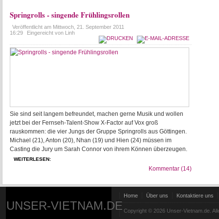
Springrolls - singende Frühlingsrollen
Veröffentlicht am
Mittwoch, 21. September 2011
16:29
Eingereicht von Linh
Sie sind seit langem befreundet, machen gerne Musik und wollen
jetzt bei der Fernseh-Talent-Show X-Factor auf Vox groß
rauskommen: die vier Jungs der Gruppe Springrolls aus Göttingen.
Michael (21), Anton (20), Nhan (19) und Hien (24) müssen im
Casting die Jury um Sarah Connor von ihrem Können überzeugen.
WEITERLESEN:
Kommentar (14)
Home
Über uns
Kontaktiere uns
UNSER-VIETNAM.DE
Copyright © 2026 Unser-Vietnam.de. All