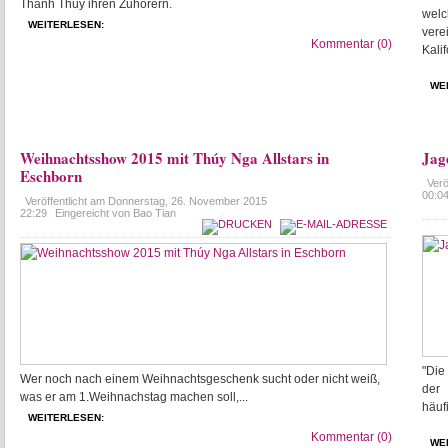
Thanh Thuy ihren Zuhörern.
welc
WEITERLESEN:
vere
Kommentar (0)
Kalif
WE
Weihnachtsshow 2015 mit Thúy Nga Allstars in
Jag
Eschborn
Verö
00:0
Veröffentlicht am
Donnerstag, 26. November 2015
22:29
Eingereicht von Bao Tian
"Die
Wer noch nach einem Weihnachtsgeschenk sucht oder nicht weiß,
der
was er am 1.Weihnachstag machen soll,...
häuf
WEITERLESEN:
Kommentar (0)
WE