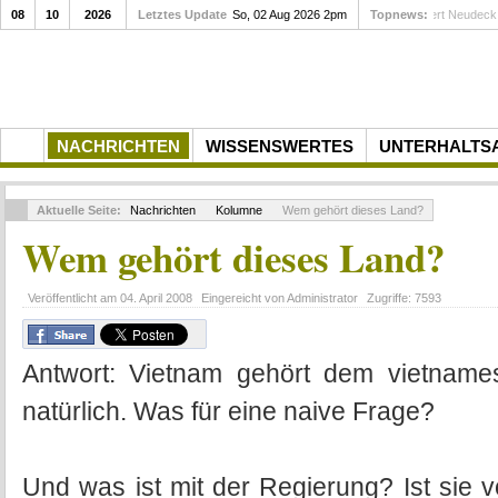
08
10
2026
Letztes Update
So, 02 Aug 2026 2pm
Topnews:
Gedenkfei
NACHRICHTEN
WISSENSWERTES
UNTERHALTS
Aktuelle Seite:
Nachrichten
Kolumne
Wem gehört dieses Land?
Wem gehört dieses Land?
Veröffentlicht am
04. April 2008
Eingereicht von
Administrator
Zugriffe:
7593
Antwort: Vietnam gehört dem vietnames
natürlich. Was für eine naive Frage?
Und was ist mit der Regierung? Ist sie 