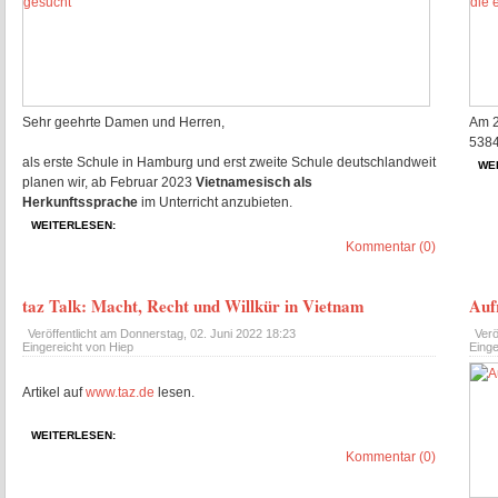
Sehr geehrte Damen und Herren,
Am 2
5384
als erste Schule in Hamburg und erst zweite Schule deutschlandweit
WE
planen wir, ab Februar 2023
Vietnamesisch als
Herkunftssprache
im Unterricht anzubieten.
WEITERLESEN:
Kommentar (0)
taz Talk: Macht, Recht und Willkür in Vietnam
Auf
Veröffentlicht am
Donnerstag, 02. Juni 2022 18:23
Verö
Eingereicht von Hiep
Eing
Artikel auf
www.taz.de
lesen.
WEITERLESEN:
Kommentar (0)