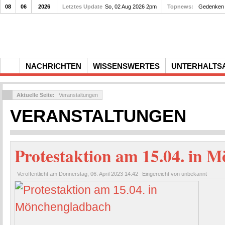
08
06
2026
Letztes Update
So, 02 Aug 2026 2pm
Topnews:
Gedenken a
NACHRICHTEN
WISSENSWERTES
UNTERHALTS
Aktuelle Seite:
Veranstaltungen
VERANSTALTUNGEN
Protestaktion am 15.04. in 
Veröffentlicht am
Donnerstag, 06. April 2023 14:42
Eingereicht von unbekannt