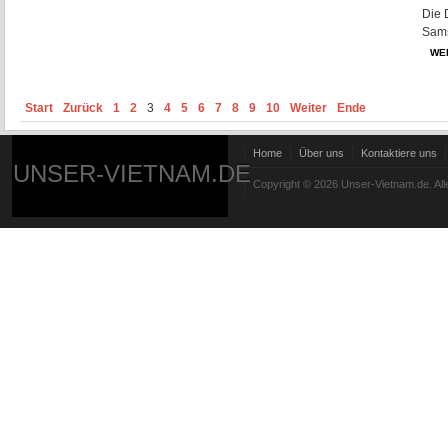
Die 
Sams
WE
Start
Zurück
1
2
3
4
5
6
7
8
9
10
Weiter
Ende
Home
Über uns
Kontaktiere uns
UNSER-VIETNAM.DE
Copyright © 2026 Unser-Vietnam.de. All