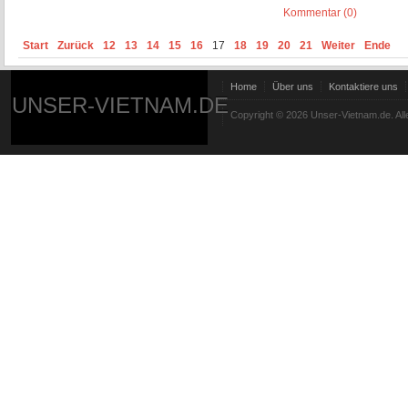
Kommentar (0)
Start
Zurück
12
13
14
15
16
17
18
19
20
21
Weiter
Ende
Home
Über uns
Kontaktiere uns
UNSER-VIETNAM.DE
Copyright © 2026 Unser-Vietnam.de. All