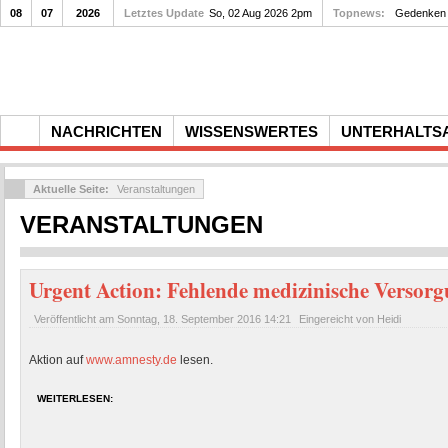
08
07
2026
Letztes Update
So, 02 Aug 2026 2pm
Topnews:
Gedenken a
NACHRICHTEN
WISSENSWERTES
UNTERHALTS
Aktuelle Seite:
Veranstaltungen
VERANSTALTUNGEN
Urgent Action: Fehlende medizinische Versor
Veröffentlicht am
Sonntag, 18. September 2016 14:21
Eingereicht von Heidi
Aktion auf
www.amnesty.de
lesen.
WEITERLESEN: