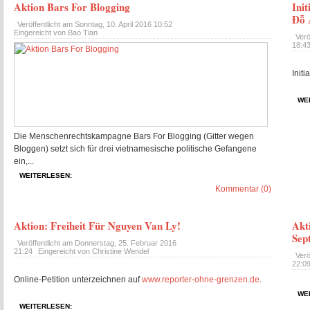
Aktion Bars For Blogging
Ini
Đỗ 
Veröffentlicht am
Sonntag, 10. April 2016 10:52
Eingereicht von Bao Tian
Verö
18:4
Initi
WE
Die Menschenrechtskampagne Bars For Blogging (Gitter wegen
Bloggen) setzt sich für drei vietnamesische politische Gefangene
ein,...
WEITERLESEN:
Kommentar (0)
Aktion: Freiheit Für Nguyen Van Ly!
Akt
Sep
Veröffentlicht am
Donnerstag, 25. Februar 2016
21:24
Eingereicht von Christine Wendel
Verö
22:0
Online-Petition unterzeichnen auf
www.reporter-ohne-grenzen.de
.
WE
WEITERLESEN: