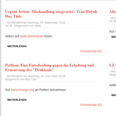
Urgent Action: Misshandlung ausgesetzt - Trần Huỳnh
Akt
Duy Thức
Verö
22:2
Veröffentlicht am
Sonntag, 04. September 2016
14:28
Eingereicht von Heidi
Auf
Aktion auf
www.amnesty.de
lesen.
WE
WEITERLESEN:
Kommentar (0)
Petition: Eine Entscheidung gegen die Erhaltung und
LZ 
Erneuerung des "Denkmals"
Verö
Einge
Veröffentlicht am
Samstag, 04. Juni 2016 15:29
Eingereicht von Bao Tian
Artik
Auf
www.change.org
an Petiton teilnehmen.
WE
WEITERLESEN:
Kommentar (0)