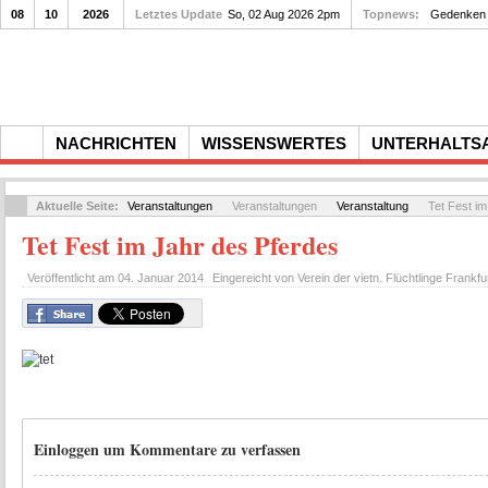
08
10
2026
Letztes Update
So, 02 Aug 2026 2pm
Topnews:
Gedenken a
NACHRICHTEN
WISSENSWERTES
UNTERHALTS
Aktuelle Seite:
Veranstaltungen
Veranstaltungen
Veranstaltung
Tet Fest im
Tet Fest im Jahr des Pferdes
Veröffentlicht am
04. Januar 2014
Eingereicht von
Verein der vietn. Flüchtlinge Frankfu
Einloggen um Kommentare zu verfassen