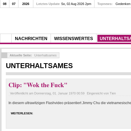
08
07
2026
Letztes Update
So, 02 Aug 2026 2pm
Topnews:
Gedenken a
NACHRICHTEN
WISSENSWERTES
UNTERHALTS
Aktuelle Seite:
Unterhaltsames
UNTERHALTSAMES
Clip: "Wok the Fuck"
Veröffentlicht am
Donnerstag, 01. Januar 1970 00:59
Eingereicht von Tien
In diesem ultrawitzigen Flashvideo präsentiert Jimmy Chu die vietnamesisch
WEITERLESEN: