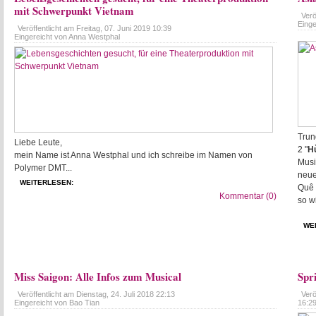
mit Schwerpunkt Vietnam
Verö
Einge
Veröffentlicht am
Freitag, 07. Juni 2019 10:39
Eingereicht von Anna Westphal
Trun
Liebe Leute,
2 "
H
mein Name ist Anna Westphal und ich schreibe im Namen von
Musi
Polymer DMT...
neue
WEITERLESEN:
Quê 
Kommentar (0)
so w
WE
Miss Saigon: Alle Infos zum Musical
Spri
Veröffentlicht am
Dienstag, 24. Juli 2018 22:13
Verö
Eingereicht von Bao Tian
16:2