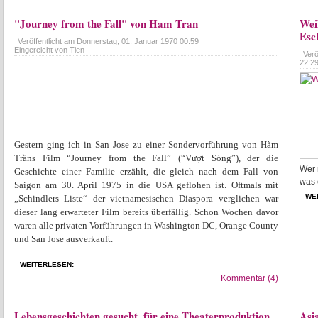
"Journey from the Fall" von Ham Tran
Wei
Esc
Veröffentlicht am
Donnerstag, 01. Januar 1970 00:59
Eingereicht von Tien
Verö
22:2
Gestern ging ich in San Jose zu einer Sondervorführung von Hàm
Trầns Film “Journey from the Fall” (“Vượt Sóng”), der die
Wer 
Geschichte einer Familie erzählt, die gleich nach dem Fall von
was 
Saigon am 30. April 1975 in die USA geflohen ist. Oftmals mit
WE
„Schindlers Liste“ der vietnamesischen Diaspora verglichen war
dieser lang erwarteter Film bereits überfällig. Schon Wochen davor
waren alle privaten Vorführungen in Washington DC, Orange County
und San Jose ausverkauft.
WEITERLESEN:
Kommentar (4)
Lebensgeschichten gesucht, für eine Theaterproduktion
Asi