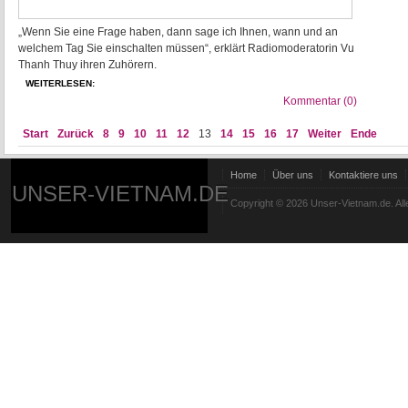
„Wenn Sie eine Frage haben, dann sage ich Ihnen, wann und an
welchem Tag Sie einschalten müssen“, erklärt Radiomoderatorin Vu
Thanh Thuy ihren Zuhörern.
WEITERLESEN:
Kommentar (0)
Start
Zurück
8
9
10
11
12
13
14
15
16
17
Weiter
Ende
Home
Über uns
Kontaktiere uns
UNSER-VIETNAM.DE
Copyright © 2026 Unser-Vietnam.de. All