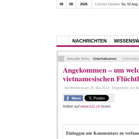
08
08
2026
Letztes Update
So, 02 Aug
NACHRICHTEN
WISSENS
Aktuelle Seite:
Unterhaltsames
Unterhalt
Angekommen – um welch
vietnamesischen Flücht
Veröffentlicht am
26. Mai 2019
Eingereicht von
B
Artikel auf
www.nzz.ch
lesen.
Einloggen um Kommentare zu verfass