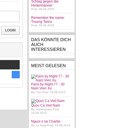
Schlag gegen die
Hintermänner
Post: 06.04.2025
Remember the name:
Truong Twins
Post: 06.04.2025
LOGIN
DAS KÖNNTE DICH
AUCH
INTERESSIEREN
MEIST GELESEN
Paris by Night 77 - 30
Nam Vien Xu
By:
Post: 14.08.2013
Tien
Quoc Ca Viet Nam
By:
Post:
Administrator
14.08.2013
Nguoi o lai Charlie
By:
Post: 14.08.2013
Le Hang