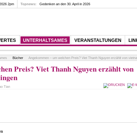
 2026 2pm
Topnews:
Gedenken an den 30. April in 2026
WERTES
UNTERHALTSAMES
VERANSTALTUNGEN
LIN
sames
Bücher
Angekommen – um welchen Preis? Viet Thanh Nguyen erzählt von vietna
en Preis? Viet Thanh Nguyen erzählt von
lingen
ao Tian
en