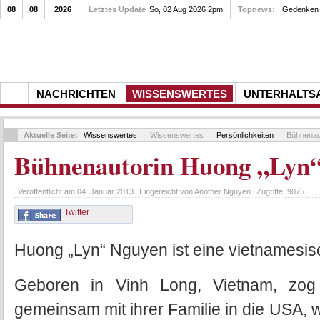
08
08
2026
Letztes Update
So, 02 Aug 2026 2pm
Topnews:
Gedenken a
NACHRICHTEN
WISSENSWERTES
UNTERHALTS
Aktuelle Seite:
Wissenswertes
Wissenswertes
Persönlichkeiten
Bühnenau
Bühnenautorin Huong „Lyn
Veröffentlicht am
04. Januar 2013
Eingereicht von
Another Nguyen
Zugriffe:
9075
Twitter
Huong „Lyn“ Nguyen ist eine vietnamesi
Geboren in Vinh Long, Vietnam, zog
gemeinsam mit ihrer Familie in die USA,