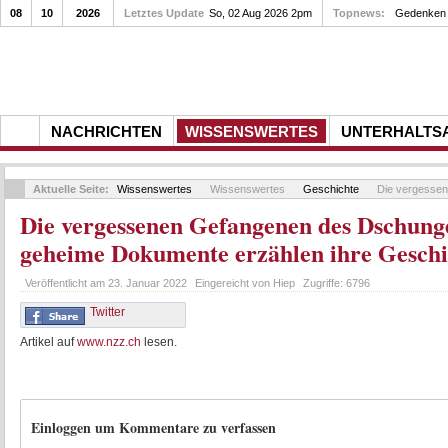
08
10
2026
Letztes Update
So, 02 Aug 2026 2pm
Topnews:
Gedenken a
NACHRICHTEN
WISSENSWERTES
UNTERHALTS
Aktuelle Seite:
Wissenswertes
Wissenswertes
Geschichte
Die vergessen
Die vergessenen Gefangenen des Dschunge
geheime Dokumente erzählen ihre Geschi
Veröffentlicht am
23. Januar 2022
Eingereicht von
Hiep
Zugriffe:
6796
Twitter
Artikel auf
www.nzz.ch
lesen.
Einloggen um Kommentare zu verfassen