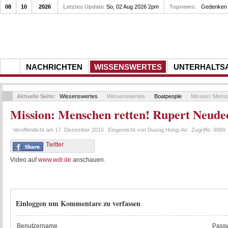
08
10
2026
Letztes Update
So, 02 Aug 2026 2pm
Topnews:
Gedenken a
NACHRICHTEN
WISSENSWERTES
UNTERHALTS
Aktuelle Seite:
Wissenswertes
Wissenswertes
Boatpeople
Mission: Mensc
Mission: Menschen retten! Rupert Neud
Veröffentlicht am
17. Dezember 2015
Eingereicht von
Duong Hong-An
Zugriffe:
9089
Twitter
Video auf
www.wdr.de
anschauen.
Einloggen um Kommentare zu verfassen
Benutzername
Passw