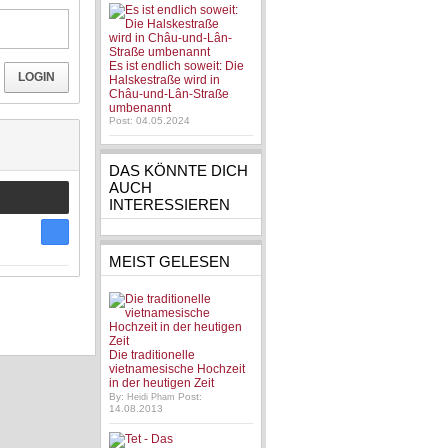
Es ist endlich soweit: Die
LOGIN
Halskestraße wird in
Châu-und-Lân-Straße
umbenannt
Post: 04.05.2024
DAS KÖNNTE DICH
AUCH
INTERESSIEREN
MEIST GELESEN
Die traditionelle
vietnamesische Hochzeit
in der heutigen Zeit
By:
Post:
Heidi Pham
14.08.2013