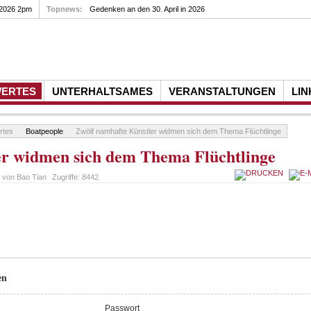
 2026 2pm
Topnews:
Gedenken an den 30. April in 2026
WERTES
UNTERHALTSAMES
VERANSTALTUNGEN
LIN
rtes
Boatpeople
Zwölf namhafte Künstler widmen sich dem Thema Flüchtlinge
er widmen sich dem Thema Flüchtlinge
t von
Bao Tian
Zugriffe:
8442
en
Passwort