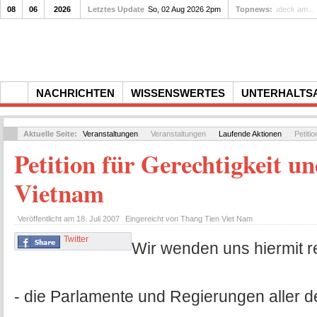
08
06
2026
Letztes Update
So, 02 Aug 2026 2pm
Topnews:
Gedenkfei
NACHRICHTEN
WISSENSWERTES
UNTERHALTS
Aktuelle Seite:
Veranstaltungen
Veranstaltungen
Laufende Aktionen
Petiti
Petition für Gerechtigkeit u
Vietnam
Veröffentlicht am
18. Juli 2007
Eingereicht von
Thang Tien Viet Nam
Twitter
Wir wenden uns hiermit re
- die Parlamente und Regierungen aller 