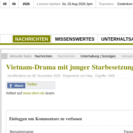
08
06
2026
Letztes Update
Gedenkfeier zum 10. Todestag von Rupert Neudeck am...
So, 02 Aug 2026 2pm
Topnews:
Gede
NACHRICHTEN
WISSENSWERTES
UNTERHALTS
Aktuelle Seite:
Nachrichten
Nachrichten
Unterhaltung | Sonstiges
Vietnam-
Vietnam-Drama mit junger Starbesetzun
Veröffentlicht am
08. November 2020
Eingereicht von
Hiep
Zugriffe:
4305
Twitter
Artikel auf
www.stern.de
lesen.
Einloggen um Kommentare zu verfassen
Benutzername
Passw