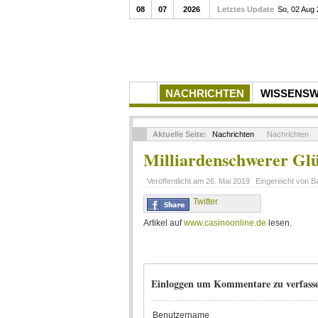
08
07
2026
Letztes Update
So, 02 Aug
NACHRICHTEN
WISSENS
Aktuelle Seite:
Nachrichten
Nachrichten
Milliarden­schwerer Glü
Veröffentlicht am
26. Mai 2019
Eingereicht von
B
Twitter
Artikel auf
www.casinoonline.de
lesen.
Einloggen um Kommentare zu verfass
Benutzername