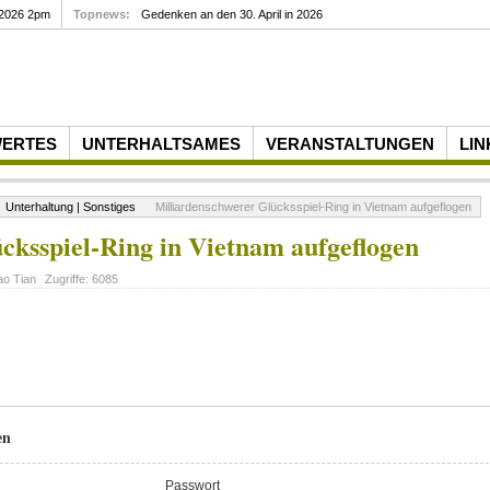
 2026 2pm
Topnews:
Gedenken an den 30. April in 2026
WERTES
UNTERHALTSAMES
VERANSTALTUNGEN
LIN
Unterhaltung | Sonstiges
Milliarden­schwerer Glücksspiel-Ring in Vietnam aufgeflogen
cksspiel-Ring in Vietnam aufgeflogen
ao Tian
Zugriffe:
6085
en
Passwort