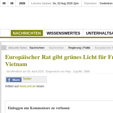
08
08
2026
Letztes Update
So, 02 Aug 2026 2pm
Topnews:
Gedenken a
NACHRICHTEN
WISSENSWERTES
UNTERHALTS
Aktuelle Seite:
Nachrichten
Nachrichten
Regierung | Politik
Europäischer R
Europäischer Rat gibt grünes Licht für
Vietnam
Veröffentlicht am
05. April 2020
Eingereicht von
Hiep
Zugriffe:
3886
Twitter
Artikel auf
www.zeit.de
lesen.
Einloggen um Kommentare zu verfassen