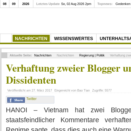
08
09
2026
Letztes Update
So, 02 Aug 2026 2pm
Topnews:
Gedenken a
NACHRICHTEN
WISSENSWERTES
UNTERHALTS
Aktuelle Seite:
Nachrichten
Nachrichten
Regierung | Politik
Verhaftung zwe
Verhaftung zweier Blogger 
Dissidenten
Veröffentlicht am
27. März 2017
Eingereicht von
Bao Tian
Zugriffe:
5577
Twitter
HANOI – Vietnam hat zwei Blogger
staatsfeindlicher Kommentare verhaf
Regime sagte, dass dies auch eine Warnun