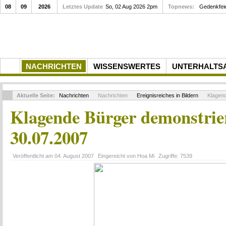
08
09
2026
Letztes Update
So, 02 Aug 2026 2pm
Topnews:
Gedenkfei
NACHRICHTEN
WISSENSWERTES
UNTERHALTS
Aktuelle Seite:
Nachrichten
Nachrichten
Ereignisreiches in Bildern
Klagend
Klagende Bürger demonstrie
30.07.2007
Veröffentlicht am
04. August 2007
Eingereicht von
Hoa Mi
Zugriffe:
7539