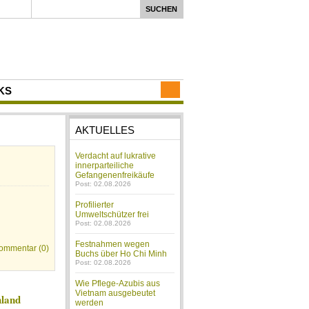
KS
AKTUELLES
Verdacht auf lukrative
innerparteiliche
Gefangenenfreikäufe
Post: 02.08.2026
Profilierter
Umweltschützer frei
Post: 02.08.2026
Festnahmen wegen
ommentar (0)
Buchs über Ho Chi Minh
Post: 02.08.2026
Wie Pflege-Azubis aus
Vietnam ausgebeutet
hland
werden