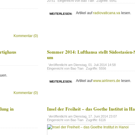
20:51
Eingereicht von Bao Tian
Zugriffe: 5541
Artikel auf
radiovaticana.va
lesen.
WEITERLESEN:
Kommentar (0)
rtighaus
Sommer 2014: Lufthansa stellt Südostasien-
um
Veröffentlicht am
Dienstag, 01. Juli 2014 14:58
Eingereicht von Bao Tian
Zugriffe: 5556
uen.
Artikel auf
www.airliners.de
lesen.
WEITERLESEN:
Kommentar (0)
lung in
Insel der Freiheit – das Goethe Institut in H
Veröffentlicht am
Dienstag, 17. Juni 2014 23:07
Eingereicht von Bao Tian
Zugriffe: 6116