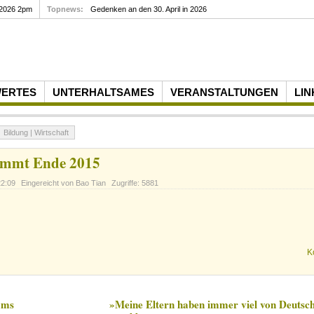
 2026 2pm
Topnews:
Gedenken an den 30. April in 2026
WERTES
UNTERHALTSAMES
VERANSTALTUNGEN
LIN
Bildung | Wirtschaft
ommt Ende 2015
22:09
Eingereicht von Bao Tian
Zugriffe: 5881
K
ams
»Meine Eltern haben immer viel von Deutsc