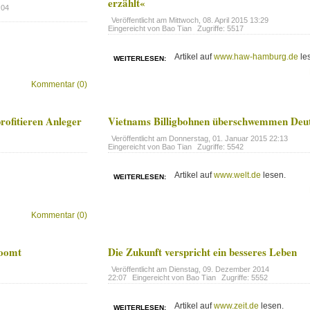
erzählt«
:04
Veröffentlicht am
Mittwoch, 08. April 2015 13:29
Eingereicht von Bao Tian
Zugriffe: 5517
Artikel auf
www.haw-hamburg.de
le
WEITERLESEN:
Kommentar (0)
ofitieren Anleger
Vietnams Billigbohnen überschwemmen Deu
Veröffentlicht am
Donnerstag, 01. Januar 2015 22:13
Eingereicht von Bao Tian
Zugriffe: 5542
Artikel auf
www.welt.de
lesen.
WEITERLESEN:
Kommentar (0)
boomt
Die Zukunft verspricht ein besseres Leben
Veröffentlicht am
Dienstag, 09. Dezember 2014
22:07
Eingereicht von Bao Tian
Zugriffe: 5552
Artikel auf
www.zeit.de
lesen.
WEITERLESEN: