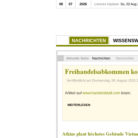
08
07
2026
Letztes Update
So, 02 Aug
NACHRICHTEN
WISSENS
Aktuelle Seite:
Nachrichten
Nachrichten
Freihandelsabkommen k
Veröffentlicht am
Donnerstag, 06. August 2015 
Artikel auf
www.handelsblatt.com
lesen.
WEITERLESEN:
Atkins plant höchstes Gebäude Vietn