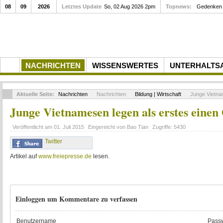
08
09
2026
Letztes Update
So, 02 Aug 2026 2pm
Topnews:
Gedenken a
NACHRICHTEN
WISSENSWERTES
UNTERHALTS
Aktuelle Seite:
Nachrichten
Nachrichten
Bildung | Wirtschaft
Junge Vietnam
Junge Vietnamesen legen als erstes einen
Veröffentlicht am
01. Juli 2015
Eingereicht von
Bao Tian
Zugriffe:
5430
Twitter
Artikel auf
www.freiepresse.de
lesen.
Einloggen um Kommentare zu verfassen
Benutzername
Passw