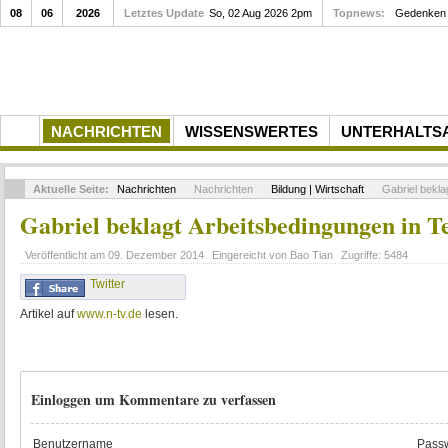
08
06
2026
Letztes Update
So, 02 Aug 2026 2pm
Topnews:
Gedenken a
NACHRICHTEN
WISSENSWERTES
UNTERHALTS
Aktuelle Seite:
Nachrichten
Nachrichten
Bildung | Wirtschaft
Gabriel beklag
Gabriel beklagt Arbeitsbedingungen in Te
Veröffentlicht am
09. Dezember 2014
Eingereicht von
Bao Tian
Zugriffe:
5484
Twitter
Artikel auf
www.n-tv.de
lesen.
Einloggen um Kommentare zu verfassen
Benutzername
Passw