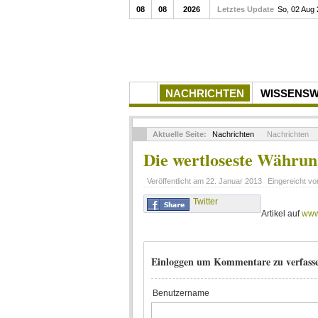
08
08
2026
Letztes Update
So, 02 Aug
NACHRICHTEN
WISSENS
Aktuelle Seite:
Nachrichten
Nachrichten
Die wertloseste Währun
Veröffentlicht am
22. Januar 2013
Eingereicht v
Twitter
Artikel auf
www
Einloggen um Kommentare zu verfass
Benutzername