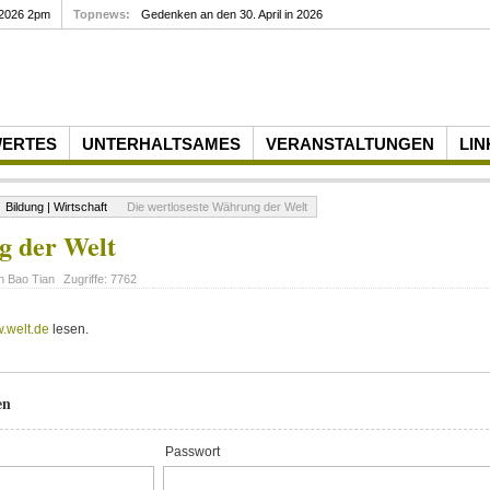
 2026 2pm
Topnews:
Gedenken an den 30. April in 2026
WERTES
UNTERHALTSAMES
VERANSTALTUNGEN
LIN
Bildung | Wirtschaft
Die wertloseste Währung der Welt
g der Welt
on
Bao Tian
Zugriffe:
7762
.welt.de
lesen.
en
Passwort