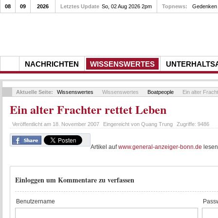
08
09
2026
Letztes Update
So, 02 Aug 2026 2pm
Topnews:
Gedenken a
NACHRICHTEN
WISSENSWERTES
UNTERHALTS
Aktuelle Seite:
Wissenswertes
Wissenswertes
Boatpeople
Ein alter Frach
Ein alter Frachter rettet Leben
Veröffentlicht am
18. November 2007
Eingereicht von
Quang Trung
Zugriffe:
9486
Artikel auf
www.general-anzeiger-bonn.de
lesen
Einloggen um Kommentare zu verfassen
Benutzername
Passw