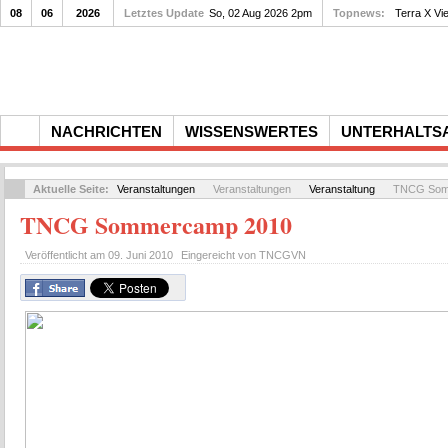
08
06
2026
Letztes Update
So, 02 Aug 2026 2pm
Topnews:
Terra X Vi
NACHRICHTEN
WISSENSWERTES
UNTERHALTS
Aktuelle Seite:
Veranstaltungen
Veranstaltungen
Veranstaltung
TNCG Som
TNCG Sommercamp 2010
Veröffentlicht am
09. Juni 2010
Eingereicht von
TNCGVN