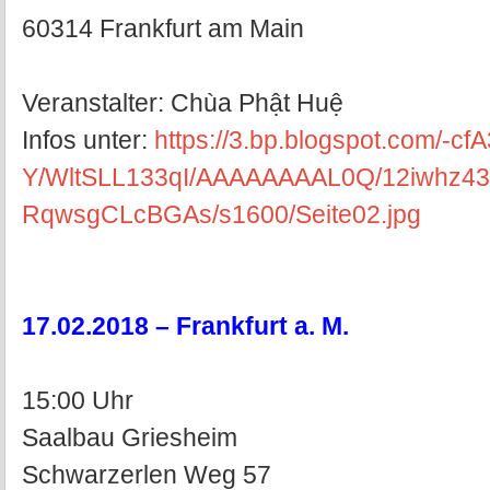
60314 Frankfurt am Main
Veranstalter: Chùa Phật Huệ
Infos unter:
https://3.bp.blogspot.com/-cf
Y/WltSLL133qI/AAAAAAAAL0Q/12iwhz4
RqwsgCLcBGAs/s1600/Seite02.jpg
17.02.2018 – Frankfurt a. M.
15:00 Uhr
Saalbau Griesheim
Schwarzerlen Weg 57