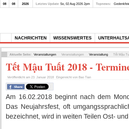
08
08
2026
Letztes Update
So, 02 Aug 2026 2pm
Topnews:
Gedenkfei
NACHRICHTEN
WISSENSWERTES
UNTERHALTS
Aktuelle Seite:
Veranstaltungen
Veranstaltungen
Veranstaltung
Tết Mậu Tu
Tết Mậu Tuất 2018 - Termin
Veröffentlicht am
23. Januar 2018
Eingereicht von
Bao Tian
Am 16.02.2018 beginnt nach dem Mond
Das Neujahrsfest, oft umgangssprachlic
bezeichnet, wird in weiten Teilen Ost- und