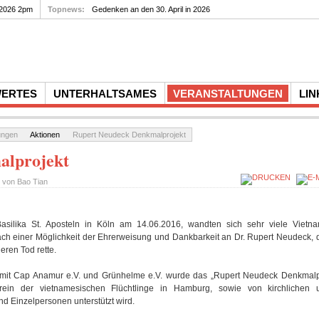
0. Todestag von Rupert Neudeck am...
 2026 2pm
Topnews:
Gedenken an den 30. April in 2026
WERTES
UNTERHALTSAMES
VERANSTALTUNGEN
LIN
ungen
Aktionen
Rupert Neudeck Denkmalprojekt
alprojekt
t von
Bao Tian
asilika St. Aposteln in Köln am 14.06.2016, wandten sich sehr viele Viet
ch einer Möglichkeit der Ehrerweisung und Dankbarkeit an Dr. Rupert Neudeck, 
eren Tod rette.
it Cap Anamur e.V. und Grünhelme e.V. wurde das „Rupert Neudeck Denkmalproje
in der vietnamesischen Flüchtlinge in Hamburg, sowie von kirchlichen u
d Einzelpersonen unterstützt wird.