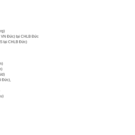
rg)
 VN Đức) tại CHLB Đức
CS tại CHLB Đức)
n)
h)
ld)
 Đức),
)
âu)