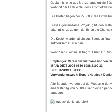
Geplant ist eine aus Bronze angefertigte Büs
Wohnort der Familie Neudeck errichtet werde
Die Kosten liegen bei 25 000 €, die Einweihu
Dieses gemeinsame Projekt gibt den viet
erkenntlich zu zeigen, der ihnen die Chance 
Die Kosten werden allein aus Spenden finanzi
aufmerksam zu machen.
Wenn Sie/Du einen Beitrag zu Ehren Dr. Rup
Empfänger: Verein der vietnamesischen Flü
IBAN: DE75 2005 0550 1088 2109 33
BIC: HASPDEHHXXX
Verwendungsweck: Rupert Neudeck-Denkm
Alle Spender werden auf der Webseite danv
einem Betrag von 50,00 € kann eine Spende
angeben.