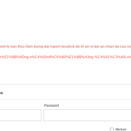
viet-ty-nan-thuc-hien-tuong-dai-rupert-neudeck-de-tri-an-vi-dai-an-nhan-da-cuu-s
%B0u-tr%E1%BB%8Dng-v%C4%83n/t%C6%B0%E1%BB%A3ng-%C4%91%C3%A0i-cho-
en
Passwort
Merken