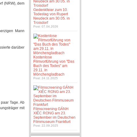
dorf (NRW), dem
Gedenkfeier zum 10.
Todestag von Rupert
Neudeck am 30.05. in
Troisdorf
Post: 07.04.2026
herzigen Mann
ssierte darüber
Kostenlose
Filmvorführung von "Das
Buch des Todes" am
29.11. in
Mönchengladbach
Post: 24.11.2025
le paar Tage. Ab
ungsträger mit
Filmscreening GÁNH
XIÊC RONG am 23.
September im Deutschen
Filmmuseum Frankfurt
Post: 22.09.2025