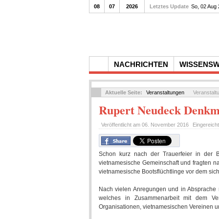
08
07
2026
Letztes Update
Gedenkfeier zum 1
So, 02 Aug
NACHRICHTEN
WISSENS
Aktuelle Seite:
Veranstaltungen
Veranstalt
Rupert Neudeck Denkm
Veröffentlicht am
06. November 2016
Eingereich
Schon kurz nach der Trauerfeier in der B
vietnamesische Gemeinschaft und fragten na
vietnamesische Bootsflüchtlinge vor dem sich
Nach vielen Anregungen und in Absprache m
welches in Zusammenarbeit mit dem Vere
Organisationen, vietnamesischen Vereinen un