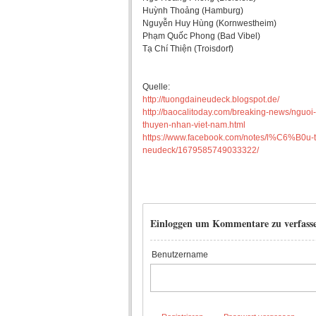
Huỳnh Thoảng (Hamburg)
Nguyễn Huy Hùng (Kornwestheim)
Phạm Quốc Phong (Bad Vibel)
Tạ Chí Thiện (Troisdorf)
Quelle:
http://tuongdaineudeck.blogspot.de/
http://baocalitoday.com/breaking-news/nguoi-
thuyen-nhan-viet-nam.html
https://www.facebook.com/notes/l%C6
neudeck/1679585749033322/
Einloggen um Kommentare zu verfass
Benutzername