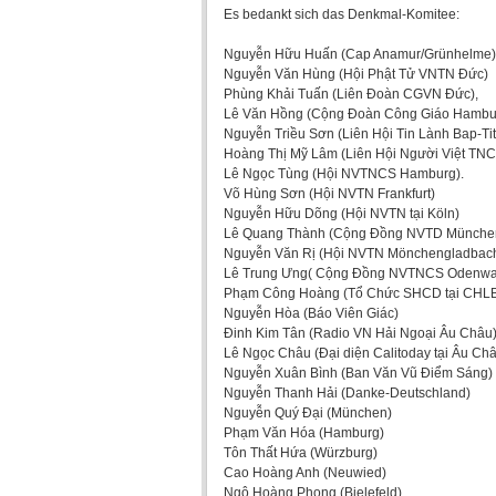
Es bedankt sich das Denkmal-Komitee:
Nguyễn Hữu Huấn (Cap Anamur/Grünhelme)
Nguyễn Văn Hùng (Hội Phật Tử VNTN Đức)
Phùng Khải Tuấn (Liên Đoàn CGVN Đức),
Lê Văn Hồng (Cộng Đoàn Công Giáo Hambu
Nguyễn Triều Sơn (Liên Hội Tin Lành Bap-Tit
Hoàng Thị Mỹ Lâm (Liên Hội Người Việt TN
Lê Ngọc Tùng (Hội NVTNCS Hamburg).
Võ Hùng Sơn (Hội NVTN Frankfurt)
Nguyễn Hữu Dõng (Hội NVTN tại Köln)
Lê Quang Thành (Cộng Đồng NVTD Münche
Nguyễn Văn Rị (Hội NVTN Mönchengladbac
Lê Trung Ưng( Cộng Đồng NVTNCS Odenwa
Phạm Công Hoàng (Tổ Chức SHCD tại CHLB
Nguyễn Hòa (Báo Viên Giác)
Đinh Kim Tân (Radio VN Hải Ngoại Âu Châu
Lê Ngọc Châu (Đại diện Calitoday tại Âu Ch
Nguyễn Xuân Bình (Ban Văn Vũ Điểm Sáng)
Nguyễn Thanh Hải (Danke-Deutschland)
Nguyễn Quý Đại (München)
Phạm Văn Hóa (Hamburg)
Tôn Thất Hứa (Würzburg)
Cao Hoàng Anh (Neuwied)
Ngô Hoàng Phong (Bielefeld)