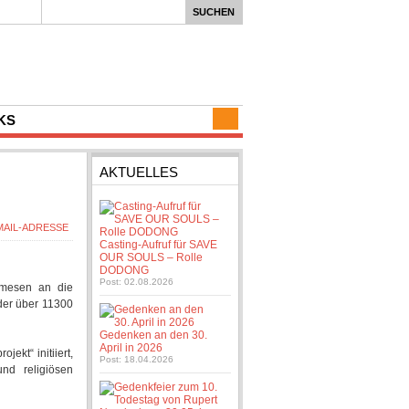
KS
AKTUELLES
Casting-Aufruf für SAVE
OUR SOULS – Rolle
DODONG
Post: 02.08.2026
namesen an die
der über 11300
Gedenken an den 30.
April in 2026
kt“ initiiert,
Post: 18.04.2026
nd religiösen