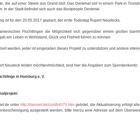
te, die auf einer Steele aus Granit sitzt. Das Denkmal soll in einem Park in Trois
n. In der Stadt befindet sich auch das Bootpeople Denkmal.
ng ist für den 20.05.2017 geplant, der erste Todestag Rupert Neudecks.
namesischen Flüchtlingen die Möglichkeit sich gegenüber einem großen barm
gab ein Leben in Wohlstand, Glück und Freiheit führen zu können.
ert werden, jeder ist eingeladen dieses Projekt zu unterstützen und andere intere
ert Neudeck leisten möchten/möchtest, sind hier die Angaben zum Spendenkonto:
chtlinge in Hamburg e. V.
alprojekt
iet.de unter
http://danviet.de/cont/b4075.htm
gelistet, die Aktualisierung erfolgt al
nbescheinigung ausgestellt werden, bitte hierzu eine Adresse auf dem Überweis