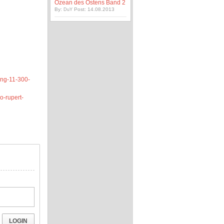
Ozean des Ostens Band 2
By:
Post: 14.08.2013
DuY
ong-11-300-
rupert-
LOGIN