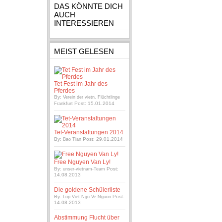
DAS KÖNNTE DICH
AUCH
INTERESSIEREN
MEIST GELESEN
Tet Fest im Jahr des
Pferdes
By:
Verein der vietn. Flüchtlinge
Post: 15.01.2014
Frankfurt
Tet-Veranstaltungen 2014
By:
Post: 29.01.2014
Bao Tian
Free Nguyen Van Ly!
By:
Post:
unser-vietnam-Team
14.08.2013
Die goldene Schülerliste
By:
Post:
Lop Viet Ngu Ve Nguon
14.08.2013
Abstimmung Flucht über