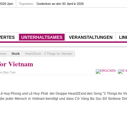
 2026 2pm
Topnews:
Gedenken an den 30. April in 2026
WERTES
UNTERHALTSAMES
VERANSTALTUNGEN
LIN
sames
Musik
Heart2Exist - 3 Things for Vietnam
for Vietnam
von
Bao Tian
Lê Huy Phong und Lê Huy Phát der Gruppe Heart2Exist den Song "3 Things for Vie
, die jeder Mensch in Vietnam benötigt und dass Cờ Vàng Ba Sọc Đỏ fürdiese Di