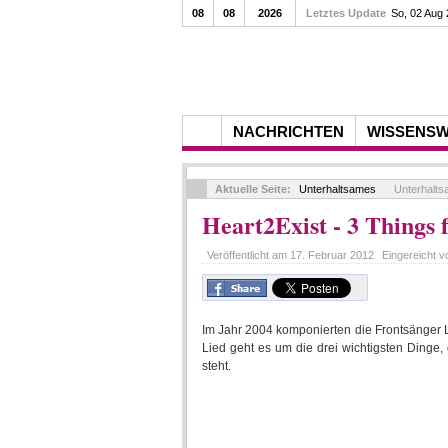
08
08
2026
Letztes Update
So, 02 Aug
NACHRICHTEN
WISSENS
Aktuelle Seite:
Unterhaltsames
Unterhalt
Heart2Exist - 3 Things 
Veröffentlicht am
17. Februar 2012
Eingereicht 
Im Jahr 2004 komponierten die Frontsänger 
Lied geht es um die drei wichtigsten Dinge
steht.