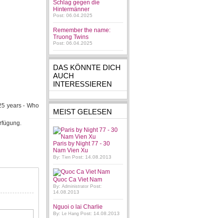
Schlag gegen die
Hintermänner
Post: 06.04.2025
Remember the name:
Truong Twins
Post: 06.04.2025
DAS KÖNNTE DICH
AUCH
INTERESSIEREN
25 years - Who
MEIST GELESEN
rfügung.
Paris by Night 77 - 30
Nam Vien Xu
By:
Post: 14.08.2013
Tien
Quoc Ca Viet Nam
By:
Post:
Administrator
14.08.2013
Nguoi o lai Charlie
By:
Post: 14.08.2013
Le Hang