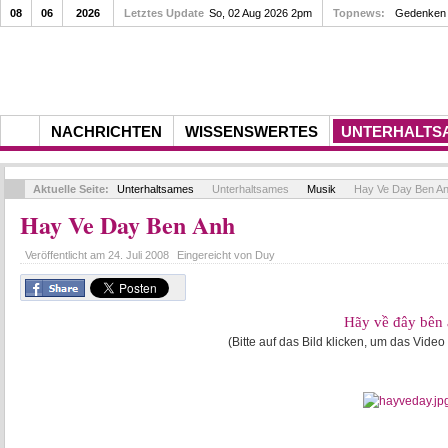
08
06
2026
Letztes Update
So, 02 Aug 2026 2pm
Topnews:
Gedenken a
NACHRICHTEN
WISSENSWERTES
UNTERHALTS
Aktuelle Seite:
Unterhaltsames
Unterhaltsames
Musik
Hay Ve Day Ben A
Hay Ve Day Ben Anh
Veröffentlicht am
24. Juli 2008
Eingereicht von
Duy
Hãy về đây bên
(Bitte auf das Bild klicken, um das Video 