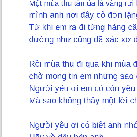
Một mùa thu tàn úa lá vàng 
mình anh nơi đây cô đơn lặng
Từ khi em ra đi từng hàng c
dường như cũng đã xác xơ đi
Rồi mùa thu đi qua khi mùa 
chờ mong tin em nhưng sao 
Người yêu ơi em có còn yêu
Mà sao không thấy một lời c
Người yêu ơi có biết anh nh