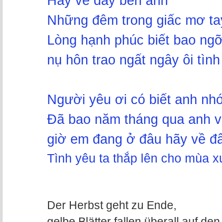
Hãy về đây bên anh
Những đêm trong giấc mơ ta
Lòng hạnh phúc biết bao ngỡ
nụ hôn trao ngất ngây ôi tình
Người yêu ơi có biết anh nh
Đã bao năm tháng qua anh 
giờ em đang ở đâu hãy về đ
Tình yêu ta thắp lên cho mùa 
Der Herbst geht zu Ende,
gelbe Blätter fallen überall auf de