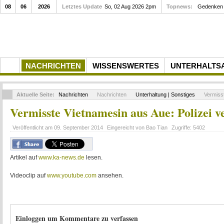
08
06
2026
Letztes Update
So, 02 Aug 2026 2pm
Gedenkfeier zum 10. Todestag von Ruper
Topnews:
NACHRICHTEN
WISSENSWERTES
UNTERHALTS
Aktuelle Seite:
Nachrichten
Nachrichten
Unterhaltung | Sonstiges
Vermisst
Vermisste Vietnamesin aus Aue: Polizei v
Veröffentlicht am
09. September 2014
Eingereicht von
Bao Tian
Zugriffe:
5402
Artikel auf
www.ka-news.de
lesen.
Videoclip auf
www.youtube.com
ansehen.
Einloggen um Kommentare zu verfassen