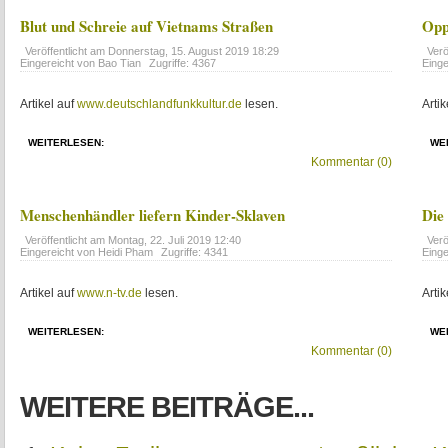
Blut und Schreie auf Vietnams Straßen
Opp
Veröffentlicht am
Donnerstag, 15. August 2019 18:29
Verö
Eingereicht von Bao Tian
Zugriffe: 4367
Einge
Artikel auf
www.deutschlandfunkkultur.de
lesen.
Artik
WEITERLESEN:
WE
Kommentar (0)
Menschenhändler liefern Kinder-Sklaven
Die
Veröffentlicht am
Montag, 22. Juli 2019 12:40
Verö
Eingereicht von Heidi Pham
Zugriffe: 4341
Einge
Artikel auf
www.n-tv.de
lesen.
Artik
WEITERLESEN:
WE
Kommentar (0)
WEITERE BEITRÄGE...