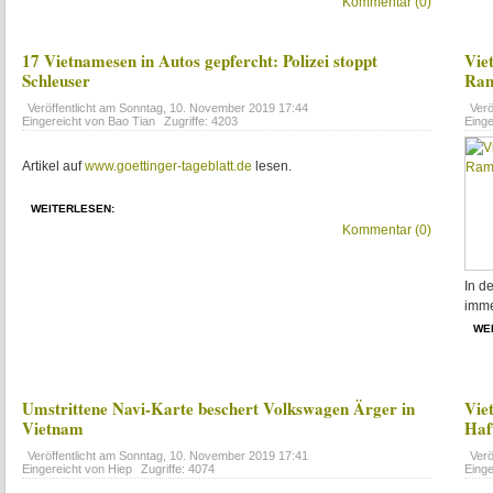
Kommentar (0)
17 Vietnamesen in Autos gepfercht: Polizei stoppt
Vie
Schleuser
Ram
Veröffentlicht am
Sonntag, 10. November 2019 17:44
Verö
Eingereicht von Bao Tian
Zugriffe: 4203
Einge
Artikel auf
www.goettinger-tageblatt.de
lesen.
WEITERLESEN:
Kommentar (0)
In d
imme
WE
Umstrittene Navi-Karte beschert Volkswagen Ärger in
Vie
Vietnam
Haft
Veröffentlicht am
Sonntag, 10. November 2019 17:41
Verö
Eingereicht von Hiep
Zugriffe: 4074
Einge