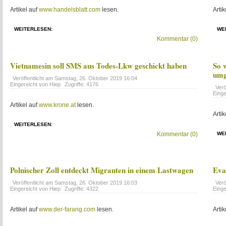
Artikel auf
www.handelsblatt.com
lesen.
Artik
WEITERLESEN:
WE
Kommentar (0)
Vietnamesin soll SMS aus Todes-Lkw geschickt haben
So 
umg
Veröffentlicht am
Samstag, 26. Oktober 2019 16:04
Eingereicht von Hiep
Zugriffe: 4176
Verö
Einge
Artikel auf
www.krone.at
lesen.
Artik
WEITERLESEN:
Kommentar (0)
WE
Polnischer Zoll entdeckt Migranten in einem Lastwagen
Eva
Veröffentlicht am
Samstag, 26. Oktober 2019 16:03
Verö
Eingereicht von Hiep
Zugriffe: 4322
Einge
Artikel auf
www.der-farang.com
lesen.
Artik