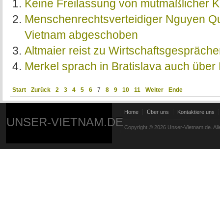
Keine Freilassung von mutmaßlicher 
Menschenrechtsverteidiger Nguyen 
Vietnam abgeschoben
Altmaier reist zu Wirtschaftsgespräch
Merkel sprach in Bratislava auch über
Start
Zurück
2
3
4
5
6
7
8
9
10
11
Weiter
Ende
Home
Über uns
Kontaktiere uns
UNSER-VIETNAM.DE
Copyright © 2026 Unser-Vietnam.de. All