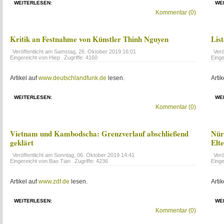
WEITERLESEN:
WE
Kommentar (0)
Kritik an Festnahme von Künstler Thinh Nguyen
Lis
Veröffentlicht am
Samstag, 26. Oktober 2019 16:01
Verö
Eingereicht von Hiep
Zugriffe: 4160
Eing
Artikel auf
www.deutschlandfunk.de
lesen.
Artik
WEITERLESEN:
WE
Kommentar (0)
Vietnam und Kambodscha: Grenzverlauf abschließend
Nür
geklärt
Elt
Veröffentlicht am
Sonntag, 06. Oktober 2019 14:41
Verö
Eingereicht von Bao Tian
Zugriffe: 4236
Eing
Artikel auf
www.zdf.de
lesen.
Artik
WEITERLESEN:
WE
Kommentar (0)