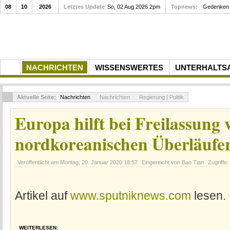
08
10
2026
Letztes Update
So, 02 Aug 2026 2pm
Topnews:
Gedenken a
NACHRICHTEN
WISSENSWERTES
UNTERHALTS
Aktuelle Seite:
Nachrichten
Nachrichten
Regierung | Politik
Europa hilft bei Freilassung 
nordkoreanischen Überläufe
Veröffentlicht am
Montag, 20. Januar 2020 18:57
Eingereicht von Bao Tian
Zugriffe
Artikel auf
www.sputniknews.com
lesen.
WEITERLESEN: