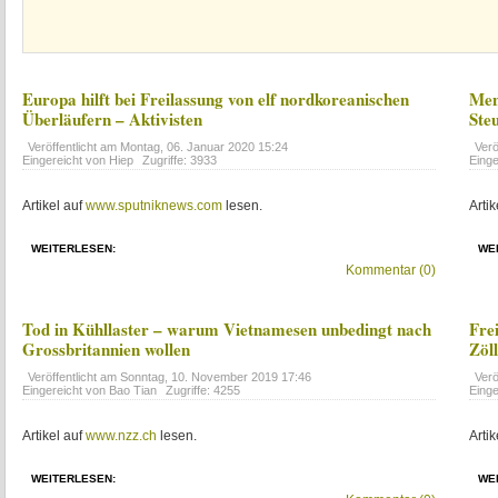
Europa hilft bei Freilassung von elf nordkoreanischen
Men
Überläufern – Aktivisten
Ste
Veröffentlicht am
Montag, 06. Januar 2020 15:24
Verö
Eingereicht von Hiep
Zugriffe: 3933
Einge
Artikel auf
www.sputniknews.com
lesen.
Artik
WEITERLESEN:
WE
Kommentar (0)
Tod in Kühllaster – warum Vietnamesen unbedingt nach
Fre
Grossbritannien wollen
Zöll
Veröffentlicht am
Sonntag, 10. November 2019 17:46
Verö
Eingereicht von Bao Tian
Zugriffe: 4255
Einge
Artikel auf
www.nzz.ch
lesen.
Artik
WEITERLESEN:
WE