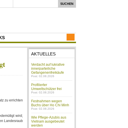
KS
AKTUELLES
gt
Verdacht auf lukrative
innerparteiliche
Gefangenenfreikäufe
Post: 02.08.2026
Profilierter
Umweltschützer frei
Post: 02.08.2026
z zu errichten
Festnahmen wegen
Buchs über Ho Chi Minh
Post: 02.08.2026
edemütigt wird;
Wie Pflege-Azubis aus
gen Landesraub
Vietnam ausgebeutet
werden