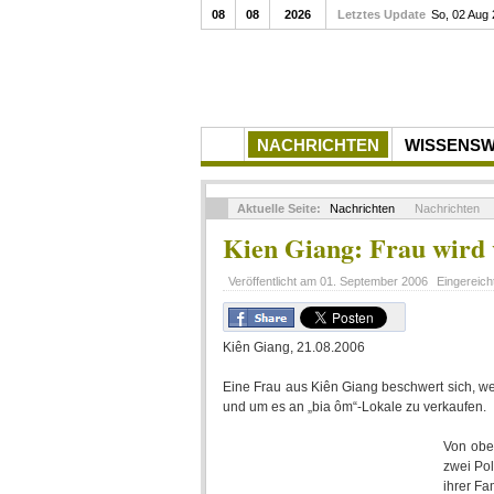
08
08
2026
Letztes Update
So, 02 Aug
NACHRICHTEN
WISSENS
Aktuelle Seite:
Nachrichten
Nachrichten
Kien Giang: Frau wird 
Veröffentlicht am
01. September 2006
Eingereich
Kiên Giang, 21.08.2006
Eine Frau aus Kiên Giang beschwert sich, w
und um es an „bia ôm“-Lokale zu verkaufen.
Von oben
zwei Pol
ihrer Fa