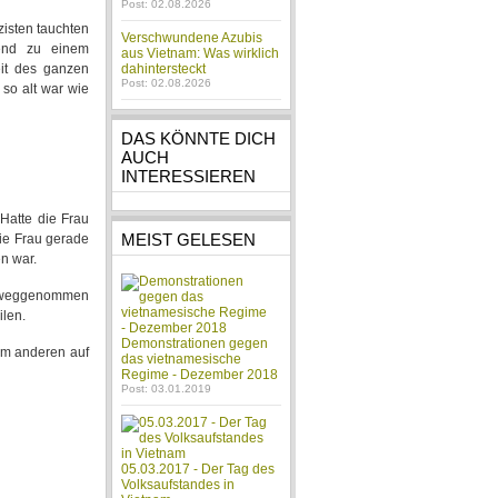
Post: 02.08.2026
zisten tauchten
Verschwundene Azubis
ßend zu einem
aus Vietnam: Was wirklich
it des ganzen
dahintersteckt
Post: 02.08.2026
 so alt war wie
DAS KÖNNTE DICH
AUCH
INTERESSIEREN
. Hatte die Frau
MEIST GELESEN
die Frau gerade
en war.
ut weggenommen
ilen.
Demonstrationen gegen
dem anderen auf
das vietnamesische
Regime - Dezember 2018
Post: 03.01.2019
05.03.2017 - Der Tag des
Volksaufstandes in