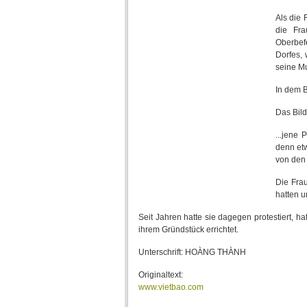
Als die 
die Fra
Oberbef
Dorfes, 
seine Mu
In dem B
Das Bild
...jene 
denn etw
von den 
Die Fra
hatten u
Seit Jahren hatte sie dagegen protestiert, 
ihrem Gründstück errichtet.
Unterschrift: HOÀNG THÀNH
Originaltext:
www.vietbao.com