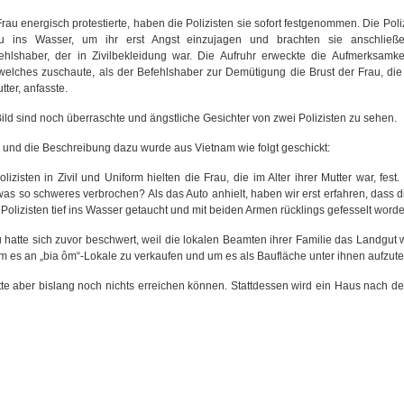
Frau energisch protestierte, haben die Polizisten sie sofort festgenommen. Die Poli
u ins Wasser, um ihr erst Angst einzujagen und brachten sie anschlie
ehlshaber, der in Zivilbekleidung war. Die Aufruhr erweckte
die Aufmerksamke
welches zuschaute, als der Befehlshaber zur Demütigung die Brust der Frau, die
tter, anfasste.
ild sind noch überraschte und ängstliche Gesichter von zwei Polizisten zu sehen.
 und die Beschreibung dazu wurde aus Vietnam wie folgt geschickt:
Polizisten in Zivil und Uniform hielten die Frau, die im Alter ihrer Mutter war, fest
as so schweres verbrochen? Als das Auto anhielt, haben wir erst erfahren, dass 
Polizisten tief ins Wasser getaucht und mit beiden Armen rücklings gefesselt word
u hatte sich zuvor beschwert, weil die lokalen Beamten ihrer Familie das Landg
m es an „bia ôm“-Lokale zu verkaufen und um es als Baufläche unter ihnen aufzute
hatte aber bislang noch nichts erreichen können. Stattdessen wird ein Haus nach 