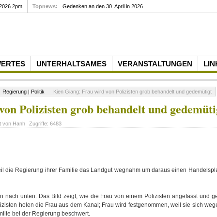
 2026 2pm
Topnews:
Gedenken an den 30. April in 2026
WERTES
UNTERHALTSAMES
VERANSTALTUNGEN
LIN
Regierung | Politik
Kien Giang: Frau wird von Polizisten grob behandelt und gedemütigt
von Polizisten grob behandelt und gedemüti
t von
Hanh
Zugriffe:
6483
eil die Regierung ihrer Familie das Landgut wegnahm um daraus einen Handelsplat
 nach unten: Das Bild zeigt, wie die Frau von einem Polizisten angefasst und g
izisten holen die Frau aus dem Kanal; Frau wird festgenommen, weil sie sich we
milie bei der Regierung beschwert.