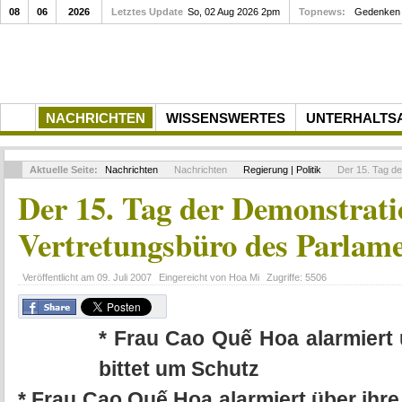
08
06
2026
Letztes Update
So, 02 Aug 2026 2pm
Gedenkfeier zum 10. Todesta
Topnews:
NACHRICHTEN
WISSENSWERTES
UNTERHALTS
Aktuelle Seite:
Nachrichten
Nachrichten
Regierung | Politik
Der 15. Tag de
Der 15. Tag der Demonstrat
Vertretungsbüro des Parlam
Veröffentlicht am
09. Juli 2007
Eingereicht von
Hoa Mi
Zugriffe:
5506
* Frau Cao Quế Hoa alarmiert 
bittet um Schutz
* Frau Cao Quế Hoa alarmiert über ihre