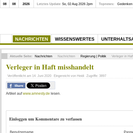
08
08
2026
Letztes Update
So, 02 Aug 2026 2pm
Topnews:
Gedenken a
NACHRICHTEN
WISSENSWERTES
UNTERHALTS
Aktuelle Seite:
Nachrichten
Nachrichten
Regierung | Politik
Verleger in Haf
Verleger in Haft misshandelt
Veröffentlicht am
14. Juni 2020
Eingereicht von
Heidi
Zugriffe:
3897
Artikel auf
www.amnesty.de
lesen.
Einloggen um Kommentare zu verfassen
Benutzername
Passw