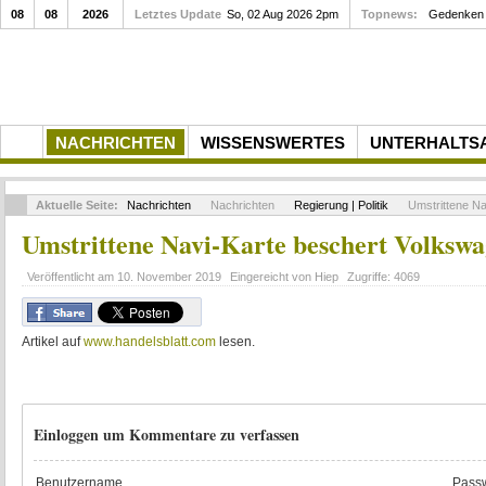
08
08
2026
Letztes Update
So, 02 Aug 2026 2pm
Topnews:
Gedenken a
NACHRICHTEN
WISSENSWERTES
UNTERHALTS
Aktuelle Seite:
Nachrichten
Nachrichten
Regierung | Politik
Umstrittene Na
Umstrittene Navi-Karte beschert Volksw
Veröffentlicht am
10. November 2019
Eingereicht von
Hiep
Zugriffe:
4069
Artikel auf
www.handelsblatt.com
lesen.
Einloggen um Kommentare zu verfassen
Benutzername
Passw