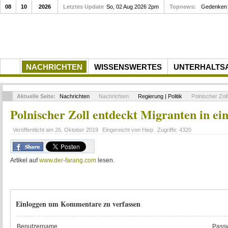
08
10
2026
Letztes Update
So, 02 Aug 2026 2pm
Topnews:
Gedenken a
NACHRICHTEN
WISSENSWERTES
UNTERHALTS
Aktuelle Seite:
Nachrichten
Nachrichten
Regierung | Politik
Polnischer Zol
Polnischer Zoll entdeckt Migranten in e
Veröffentlicht am
26. Oktober 2019
Eingereicht von
Hiep
Zugriffe:
4320
Artikel auf
www.der-farang.com
lesen.
Einloggen um Kommentare zu verfassen
Benutzername
Passw